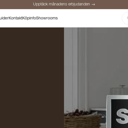
Upptäck månadens erbjudanden →
Säker betalning
Nöjda kunder
Prisgaranti
Personlig rådgivning
uider
Kontakt
Köpinfo
Showrooms
Upptäck månadens erbjudanden →