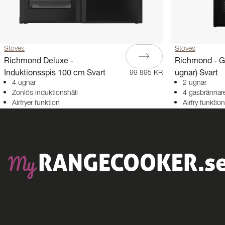
Stoves
Stoves
Richmond Deluxe -
Richmond - G
Induktionsspis 100 cm Svart
ugnar) Svart
99 895 KR
4 ugnar
2 ugnar
Zonlös induktionshäll
4 gasbrännar
Airfryer funktion
Airfry funktion