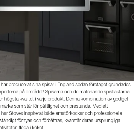
ch har producerat sina spisar i England sedan företaget grundades
experterna på området! Spisarna och de matchande spisfläktarna
ller högsta kvalitet i varje produkt. Denna kombination av gediget
umärke som står för pålitlighet och prestanda. Med ett
 har Stoves inspirerat både amatörkockar och professionella
 ständigt förnyas och förbättras, kvarstår deras ursprungliga
iviteten flöda i köket!