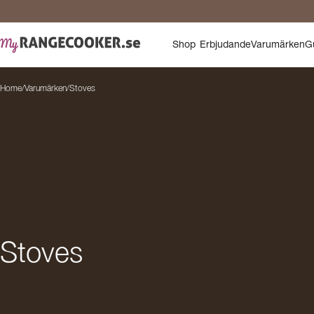
Shop
Erbjudande
Varumärken
G
Home
/
Varumärken
/
Stoves
Stoves