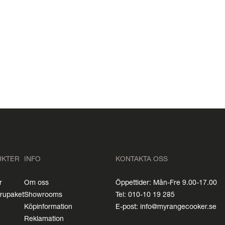
UKTER
INFO
KONTAKTA OSS
r
Om oss
Öppettider: Mån-Fre 9.00-17.00
arupaket
Showrooms
Tel: 010-10 19 285
Köpinformation
E-post: info@myrangecooker.se
Reklamation