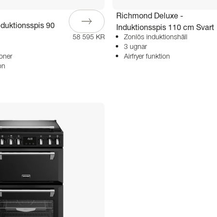
Richmond Deluxe -
duktionsspis 90
Induktionsspis 110 cm Svart
58 595 KR
Zonlös induktionshäll
3 ugnar
oner
Airfryer funktion
on