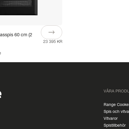
asspis 60 cm (2
23 395 KR
e
VÅRA PROD
Range Cooke
Spis och vitv
Vitvaror
Spistillbehör