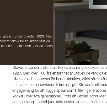
rkat spisar i England sedan 1920. Med
dern teknik för att skapa pålitliga
rlekar samt matchande spisfläktar och
Stoves är världens största tillverkare av range cookers o
1920. Med över 100 års erfarenhet är Stoves de verkliga 
tillverkas och monteras för hand i fabriken, vilket säkerstä
hantverk och banbrytande teknologi gör Stoves till ett var
engagemang för att bygga spisar som håller i generationer
kockar i över fyra generationer. Trots att Stoves produkter
engagemang – att erbjuda fantastiska spisar som låter kreat