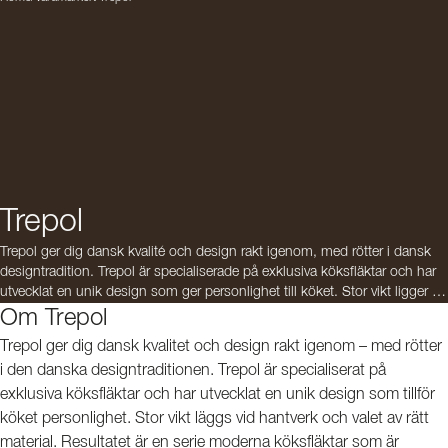
Trepol
Trepol ger dig dansk kvalité och design rakt igenom, med rötter i dansk
designtradition. Trepol är specialiserade på exklusiva köksfläktar och har
utvecklat en unik design som ger personlighet till köket. Stor vikt ligger på
hantverk och val av rätt material. Resultatet är en serie moderna fläktar
Om Trepol
som är effektiva, tystlåtna och lättrengjorda. För att din fläkt från Trepol
Trepol ger dig dansk kvalitet och design rakt igenom – med rötter
ska passa ditt kök så bra som möjligt, går det att välja precis vilket färg du
i den danska designtraditionen. Trepol är specialiserat på
vill på fläktkåpan!
exklusiva köksfläktar och har utvecklat en unik design som tillför
köket personlighet. Stor vikt läggs vid hantverk och valet av rätt
material. Resultatet är en serie moderna köksfläktar som är