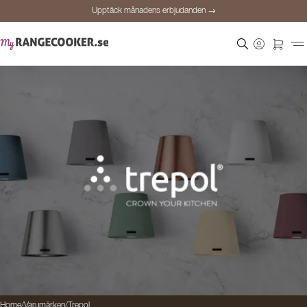
Upptäck månadens erbjudanden →
Säker betalning
Nöjda kunder
Prisgaranti
Personlig rådgivning
Upptäck månadens erbjudanden →
Home
/
Varumärken
/
Trepol