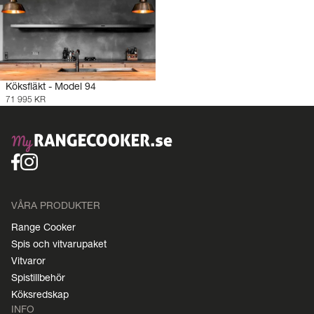
Köksfläkt - Model 94
71 995 KR
VÅRA PRODUKTER
Range Cooker
Spis och vitvarupaket
Vitvaror
Spistillbehör
Köksredskap
INFO