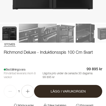
STOVES
Richmond Deluxe - Induktionsspis 100 Cm Svart
99 895 kr
Beställningsvara
Förväntad leverans inom 8
Lägsta pris under de senaste 30 dagarna:
veckor
99 895 kr
LÄGG I VARUKORGEN
1
Nöjda kunder
Säker betalning
Prisgaranti