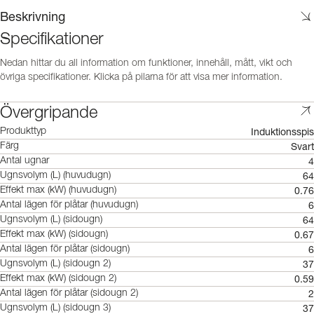
Beskrivning
Specifikationer
Nedan hittar du all information om funktioner, innehåll, mått, vikt och
övriga specifikationer. Klicka på pilarna för att visa mer information.
Övergripande
Induktionsspis
Produkttyp
Svart
Färg
4
Antal ugnar
64
Ugnsvolym (L) (huvudugn)
0.76
Effekt max (kW) (huvudugn)
6
Antal lägen för plåtar (huvudugn)
64
Ugnsvolym (L) (sidougn)
0.67
Effekt max (kW) (sidougn)
6
Antal lägen för plåtar (sidougn)
37
Ugnsvolym (L) (sidougn 2)
0.59
Effekt max (kW) (sidougn 2)
2
Antal lägen för plåtar (sidougn 2)
37
Ugnsvolym (L) (sidougn 3)