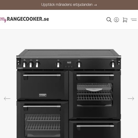
Upptäck månadens erbjudanden →
Säker betalning
Nöjda kunder
Prisgaranti
Personlig rådgivning
Upptäck månadens erbjudanden →