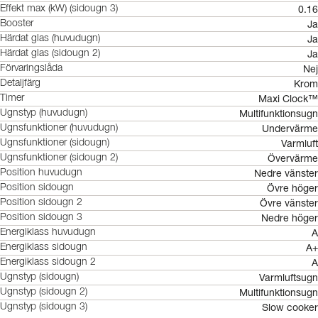
0.16
Effekt max (kW) (sidougn 3)
Ja
Booster
Ja
Härdat glas (huvudugn)
Ja
Härdat glas (sidougn 2)
Nej
Förvaringslåda
Krom
Detaljfärg
Maxi Clock™
Timer
Multifunktionsugn
Ugnstyp (huvudugn)
Undervärme
Ugnsfunktioner (huvudugn)
Varmluft
Ugnsfunktioner (sidougn)
Övervärme
Ugnsfunktioner (sidougn 2)
Nedre vänster
Position huvudugn
Övre höger
Position sidougn
Övre vänster
Position sidougn 2
Nedre höger
Position sidougn 3
A
Energiklass huvudugn
A+
Energiklass sidougn
A
Energiklass sidougn 2
Varmluftsugn
Ugnstyp (sidougn)
Multifunktionsugn
Ugnstyp (sidougn 2)
Slow cooker
Ugnstyp (sidougn 3)