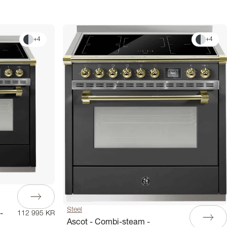
+
4
+
4
Steel
-
112 995 KR
Ascot - Combi-steam -