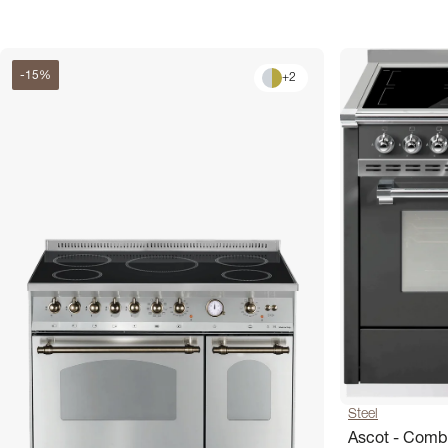
-
15
%
+
2
Steel
Ascot - Comb