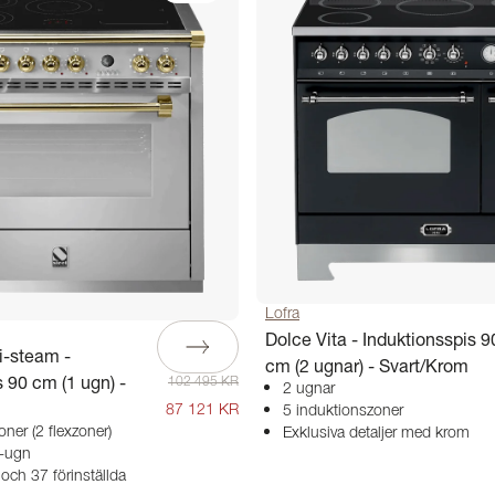
Lofra
Dolce Vita - Induktionsspis 9
i-steam -
cm (2 ugnar) - Svart/Krom
 90 cm (1 ugn) -
102 495 KR
2 ugnar
87 121 KR
5 induktionszoner
ner (2 flexzoner)
Exklusiva detaljer med krom
-ugn
och 37 förinställda