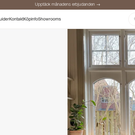
Upptäck månadens erbjudanden →
Säker betalning
Nöjda kunder
Prisgaranti
Personlig rådgivning
uider
Kontakt
Köpinfo
Showrooms
Upptäck månadens erbjudanden →