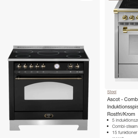
Steel
Ascot - Comb
Induktionsspis
Rostfri/Krom
5 induktionszo
Combi-steam
15 funktioner 