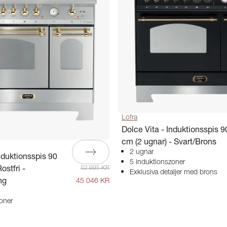
Lofra
Dolce Vita - Induktionsspis 9
cm (2 ugnar) - Svart/Brons
2 ugnar
nduktionsspis 90
5 induktionszoner
ostfri -
52 995 KR
Exklusiva detaljer med brons
ng
45 046 KR
oner