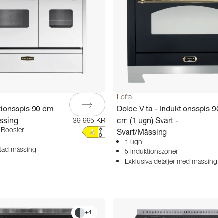
Lofra
tionsspis 90 cm
Dolce Vita - Induktionsspis 9
ässing
cm (1 ugn) Svart -
39 995 KR
 Booster
Svart/Mässing
1 ugn
rstad mässing
5 induktionszoner
Exklusiva detaljer med mässing
+
4