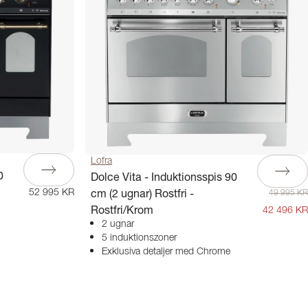
Lofra
0
Dolce Vita - Induktionsspis 90
cm (2 ugnar) Rostfri -
52 995 KR
49 995 KR
Rostfri/Krom
42 496 KR
2 ugnar
5 induktionszoner
Exklusiva detaljer med Chrome