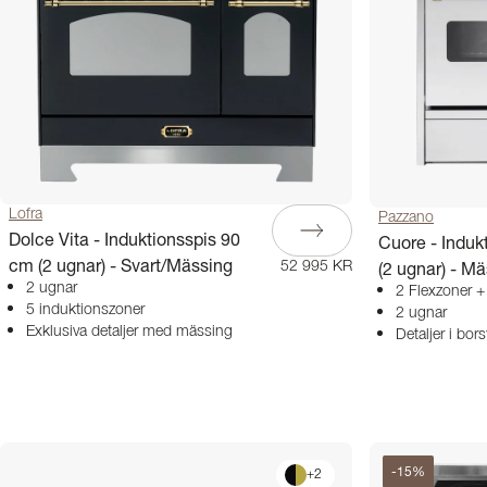
Lofra
Pazzano
Dolce Vita - Induktionsspis 90
Cuore - Induk
cm (2 ugnar) - Svart/Mässing
(2 ugnar) - M
52 995 KR
2 ugnar
2 Flexzoner +
5 induktionszoner
2 ugnar
Exklusiva detaljer med mässing
Detaljer i bo
-
15
%
+
2