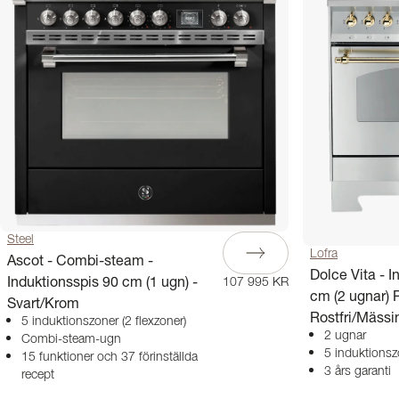
Steel
Lofra
Ascot - Combi-steam -
Dolce Vita - I
Induktionsspis 90 cm (1 ugn) -
107 995 KR
cm (2 ugnar) R
Svart/Krom
Rostfri/Mässi
5 induktionszoner (2 flexzoner)
2 ugnar
Combi-steam-ugn
5 induktionsz
15 funktioner och 37 förinställda
3 års garanti
recept