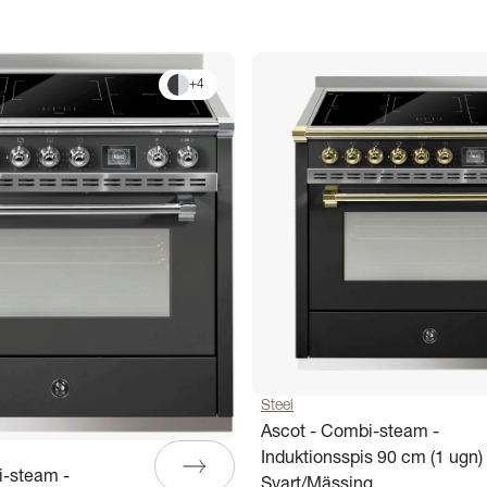
+
4
Steel
Ascot - Combi-steam -
Induktionsspis 90 cm (1 ugn) 
i-steam -
Svart/Mässing