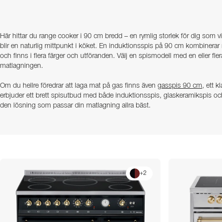
Här hittar du range cooker i 90 cm bredd – en rymlig storlek för dig som v
blir en naturlig mittpunkt i köket. En induktionsspis på 90 cm kombinera
och finns i flera färger och utföranden. Välj en spismodell med en eller flera 
matlagningen.
Om du hellre föredrar att laga mat på gas finns även
gasspis 90 cm
, ett k
erbjuder ett brett spisutbud med både induktionsspis, glaskeramikspis och gasspis, så att du enkelt kan välja
den lösning som passar din matlagning allra bäst.
+
2