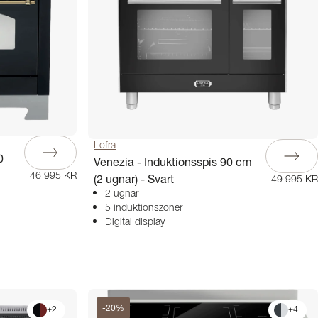
Lofra
0
Venezia - Induktionsspis 90 cm
46 995 KR
(2 ugnar) - Svart
49 995 KR
2 ugnar
5 induktionszoner
Digital display
-
20
%
+
2
+
4