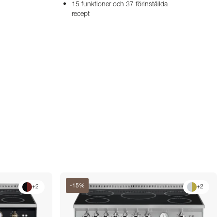
15 funktioner och 37 förinställda
recept
-
15
%
+
2
+
2