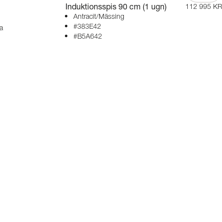
Induktionsspis 90 cm (1 ugn)
112 995 KR
Antracit/Mässing
#383E42
a
#B5A642