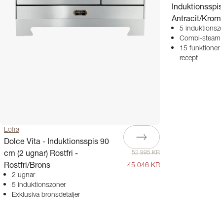
Induktionsspis
Antracit/Krom
5 induktionszo
Combi-steam
15 funktioner 
recept
Lofra
Dolce Vita - Induktionsspis 90
cm (2 ugnar) Rostfri -
52 995 KR
Rostfri/Brons
45 046 KR
2 ugnar
5 induktionszoner
Exklusiva bronsdetaljer