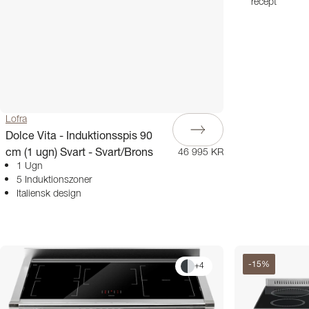
recept
Lofra
Dolce Vita - Induktionsspis 90
cm (1 ugn) Svart - Svart/Brons
46 995 KR
1 Ugn
5 Induktionszoner
Italiensk design
-
15
%
+
4