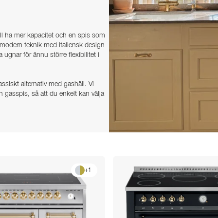
ill ha mer kapacitet och en spis som
r modern teknik med italiensk design
ugnar för ännu större flexibilitet i
lassiskt alternativ med gashäll. Vi
+
1