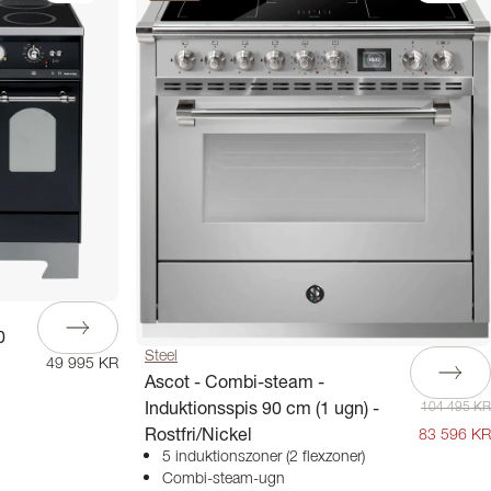
0
Steel
49 995 KR
Ascot - Combi-steam -
Induktionsspis 90 cm (1 ugn) -
104 495 KR
Rostfri/Nickel
83 596 KR
5 induktionszoner (2 flexzoner)
Combi-steam-ugn