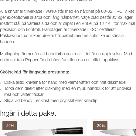
Alla knivar är tillverkade i VG10-stål med en hårdhet på 60-62 HRC, vilket
ger exceptionell skärpa och lång hållbarhet. Varje blad består av 33 lager
rostfritt stål på vardera sida och är slipat i en vinkel på 12-14° för maximal
precision och kontroll. Handtagen är tillverkade i FSC-certifierat
Pakkawood, som kombinerar hållbarhet med en sofistikerad känsla i
handen.
Matlagning är mer än att bara förbereda mat - det är en upplevelse. Med
detta set från Pepper får du både funktion och estetik i toppklass.
Skötselråd för långvarig prestanda:
Diska alltid knivarna för hand med varmt vatten och milt diskmedel
Torka dem direkt efter diskning med en mjuk handduk för att undvika
rost och vattenfläckar
Slipa vid behov - enklast med brynstål eller knivslip
Ingår i detta paket
-
20
%
-
20
%