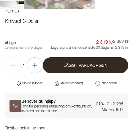
PEPPER
Knivset 3 Delar
2 319 kr
2 899 kr
I lager
Leverans inom 2-5 dagar
Lägsta pris under de senaste 30 dagarna:
2 319 kr
LÄGG I VARUKORGEN
1
Nöjda kunder
Säker betalning
Prisgaranti
Behöver du hjälp?
010-10 19 285
Ring för personlig rådgivning om konfiguration,
Mån-Fre: 9-17
leverans och installation.
Flexibel betalning med: