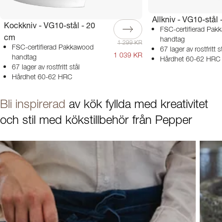
Allkniv - VG10-stål
Kockkniv - VG10-stål - 20
FSC-certifierad Pa
cm
handtag
1 299 KR
FSC-certifierad Pakkawood
67 lager av rostfritt s
1 039 KR
handtag
Hårdhet 60-62 HRC
67 lager av rostfritt stål
Hårdhet 60-62 HRC
Bli inspirerad
av kök fyllda med kreativitet
och stil med kökstillbehör från Pepper