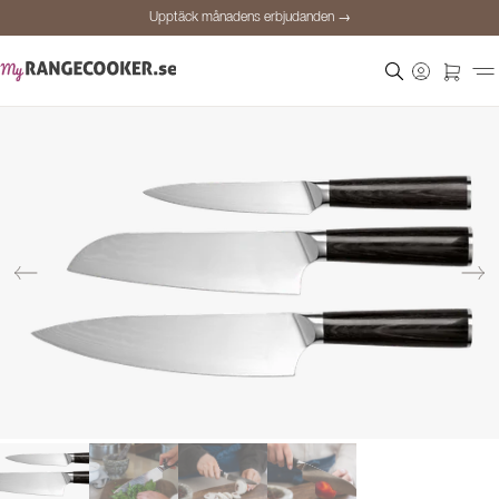
Upptäck månadens erbjudanden →
Säker betalning
Nöjda kunder
Prisgaranti
Personlig rådgivning
Upptäck månadens erbjudanden →