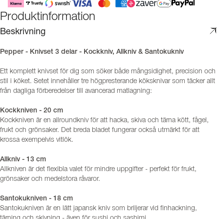
Produktinformation
Beskrivning
Pepper - Knivset 3 delar - Kockkniv, Allkniv & Santokukniv
Ett komplett knivset för dig som söker både mångsidighet, precision och
stil i köket. Setet innehåller tre högpresterande köksknivar som täcker allt
från dagliga förberedelser till avancerad matlagning:
Kockkniven - 20 cm
Kockkniven är en allroundkniv för att hacka, skiva och tärna kött, fågel,
frukt och grönsaker. Det breda bladet fungerar också utmärkt för att
krossa exempelvis vitlök.
Allkniv - 13 cm
Allkniven är det flexibla valet för mindre uppgifter - perfekt för frukt,
grönsaker och medelstora råvaror.
Santokukniven - 18 cm
Santokukniven är en lätt japansk kniv som briljerar vid finhackning,
tärning och skivning - även för sushi och sashimi.