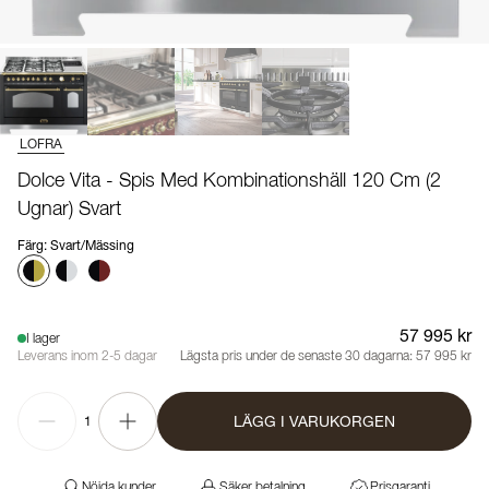
LOFRA
Dolce Vita - Spis Med Kombinationshäll 120 Cm (2
Ugnar) Svart
Färg
:
Svart/Mässing
57 995 kr
I lager
Leverans inom 2-5 dagar
Lägsta pris under de senaste 30 dagarna:
57 995 kr
LÄGG I VARUKORGEN
1
Nöjda kunder
Säker betalning
Prisgaranti