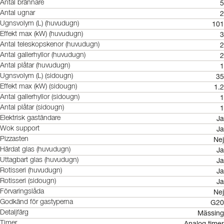
5
Antal brännare
2
Antal ugnar
101
Ugnsvolym (L) (huvudugn)
3
Effekt max (kW) (huvudugn)
2
Antal teleskopskenor (huvudugn)
2
Antal gallerhyllor (huvudugn)
1
Antal plåtar (huvudugn)
35
Ugnsvolym (L) (sidougn)
1.2
Effekt max (kW) (sidougn)
1
Antal gallerhyllor (sidougn)
1
Antal plåtar (sidougn)
Ja
Elektrisk gaständare
Ja
Wok support
Nej
Pizzasten
Ja
Härdat glas (huvudugn)
Ja
Uttagbart glas (huvudugn)
Ja
Rotisseri (huvudugn)
Ja
Rotisseri (sidougn)
Nej
Förvaringslåda
G20
Godkänd för gastyperna
Mässing
Detaljfärg
Analog timer
Timer