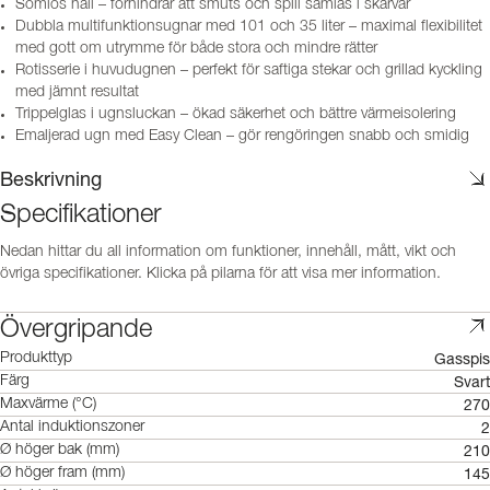
Sömlös häll – förhindrar att smuts och spill samlas i skarvar
Dubbla multifunktionsugnar med 101 och 35 liter – maximal flexibilitet
med gott om utrymme för både stora och mindre rätter
Rotisserie i huvudugnen – perfekt för saftiga stekar och grillad kyckling
med jämnt resultat
Trippelglas i ugnsluckan – ökad säkerhet och bättre värmeisolering
Emaljerad ugn med Easy Clean – gör rengöringen snabb och smidig
Beskrivning
Specifikationer
Nedan hittar du all information om funktioner, innehåll, mått, vikt och
övriga specifikationer. Klicka på pilarna för att visa mer information.
Övergripande
Gasspis
Produkttyp
Svart
Färg
270
Maxvärme (°C)
2
Antal induktionszoner
210
Ø höger bak (mm)
145
Ø höger fram (mm)