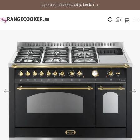
Upptäck månadens erbjudanden →
Säker betalning
Nöjda kunder
Prisgaranti
Personlig rådgivning
Upptäck månadens erbjudanden →