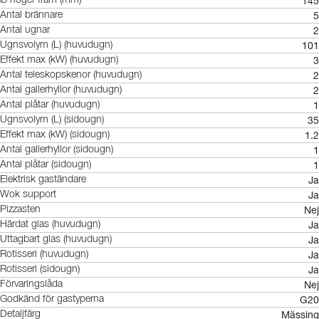
145
Ø höger fram (mm)
5
Antal brännare
2
Antal ugnar
101
Ugnsvolym (L) (huvudugn)
3
Effekt max (kW) (huvudugn)
2
Antal teleskopskenor (huvudugn)
2
Antal gallerhyllor (huvudugn)
1
Antal plåtar (huvudugn)
35
Ugnsvolym (L) (sidougn)
1.2
Effekt max (kW) (sidougn)
1
Antal gallerhyllor (sidougn)
1
Antal plåtar (sidougn)
Ja
Elektrisk gaständare
Ja
Wok support
Nej
Pizzasten
Ja
Härdat glas (huvudugn)
Ja
Uttagbart glas (huvudugn)
Ja
Rotisseri (huvudugn)
Ja
Rotisseri (sidougn)
Nej
Förvaringslåda
G20
Godkänd för gastyperna
Mässing
Detaljfärg