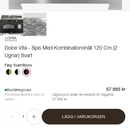
LOFRA
Dolce Vita - Spis Med Kombinationshäll 120 Cm (2
Ugnar) Svart
Färg
:
Svart/Brons
57 995 kr
Beställningsvara
Förväntad leverans inom 8
Lägsta pris under de senaste 30 dagarna:
veckor
57 995 kr
LÄGG I VARUKORGEN
1