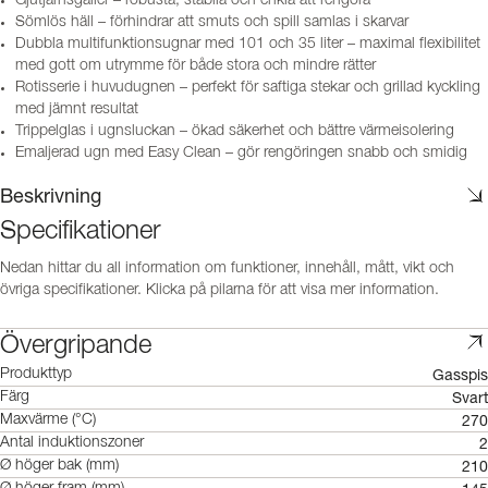
Gjutjärnsgaller – robusta, stabila och enkla att rengöra
Sömlös häll – förhindrar att smuts och spill samlas i skarvar
Dubbla multifunktionsugnar med 101 och 35 liter – maximal flexibilitet
med gott om utrymme för både stora och mindre rätter
Rotisserie i huvudugnen – perfekt för saftiga stekar och grillad kyckling
med jämnt resultat
Trippelglas i ugnsluckan – ökad säkerhet och bättre värmeisolering
Emaljerad ugn med Easy Clean – gör rengöringen snabb och smidig
Beskrivning
Specifikationer
Nedan hittar du all information om funktioner, innehåll, mått, vikt och
övriga specifikationer. Klicka på pilarna för att visa mer information.
Övergripande
Gasspis
Produkttyp
Svart
Färg
270
Maxvärme (°C)
2
Antal induktionszoner
210
Ø höger bak (mm)