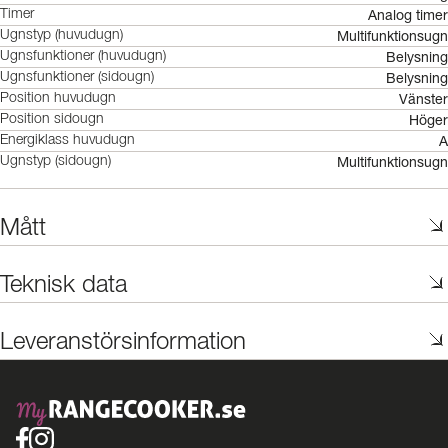
Analog timer
Timer
Multifunktionsugn
Ugnstyp (huvudugn)
Belysning
Ugnsfunktioner (huvudugn)
Belysning
Ugnsfunktioner (sidougn)
Vänster
Position huvudugn
Höger
Position sidougn
A
Energiklass huvudugn
Multifunktionsugn
Ugnstyp (sidougn)
Mått
Teknisk data
Leveranstörsinformation