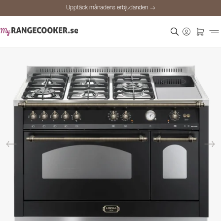
Upptäck månadens erbjudanden →
Säker betalning
Nöjda kunder
Prisgaranti
Personlig rådgivning
Upptäck månadens erbjudanden →