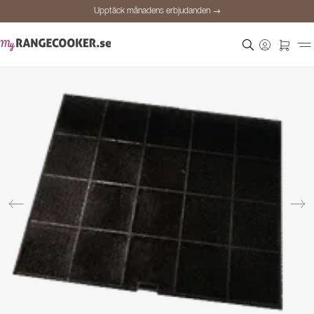
Upptäck månadens erbjudanden →
Säker betalning
Nöjda kunder
Prisgaranti
Personlig rådgivning
Upptäck månadens erbjudanden →