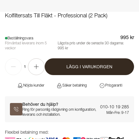
Kolfiltersats Till Fläkt - Professional (2 Pack)
995 kr
Beställningsvara
Förväntad leverans inom 5
Lägsta pris under de senaste 30 dagarna:
veckor
995 kr
LÄGG I VARUKORGEN
1
Nöjda kunder
Säker betalning
Prisgaranti
Behöver du hjälp?
010-10 19 285
Ring för personlig rådgivning om konfiguration,
Mån-Fre: 9-17
leverans och installation.
Flexibel betalning med: