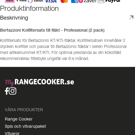
Produktinformation
Beskrivning
Bertazzoni Kolfiltersats till fläkt - Professional (2 pack)
Kolfiltersats för Bertazzonis KT/KTI-fläktar. Kolfiltersatsen innehåller 2
stycken kolfilter och passar till Bertazzonis fläktar i serien Professional
med artikelnummer KT/KTI. För optimal prestanda av din köksfläkt
rekommenderas filterbyte ungefär var 6:e månad.
VÅRA PRODUKTER
Range Cooker
Spis och vitvarupaket
Vitvaror