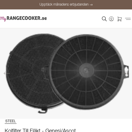
Upptäck månadens erbjudanden →
Säker betalning
Nöjda kunder
Prisgaranti
Personlig rådgivning
Upptäck månadens erbjudanden →
STEEL
Kolfilter Till Fläkt - Genesi/Ascot