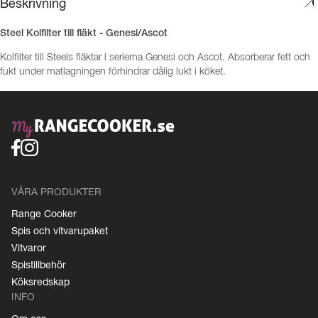
Beskrivning
Steel Kolfilter till fläkt - Genesi/Ascot
Kolfilter till Steels fläktar i serierna Genesi och Ascot. Absorberar fett och
fukt under matlagningen förhindrar dålig lukt i köket.
VÅRA PRODUKTER
Range Cooker
Spis och vitvarupaket
Vitvaror
Spistillbehör
Köksredskap
INFO