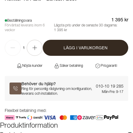
1 395 kr
Beställningsvara
Förväntad leverans inom 6
Lägsta pris under de senaste 30 dagarna:
veckor
1 395 kr
LÄGG I VARUKORGEN
1
Nöjda kunder
Säker betalning
Prisgaranti
Behöver du hjälp?
010-10 19 285
Ring för personlig rådgivning om konfiguration,
Mån-Fre: 9-17
leverans och installation.
Flexibel betalning med:
Produktinformation