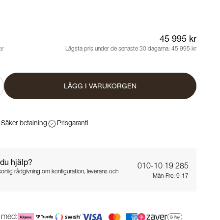
45 995 kr
ar
Lägsta pris under de senaste 30 dagarna:
45 995 kr
LÄGG I VARUKORGEN
Säker betalning
Prisgaranti
du hjälp?
010-10 19 285
sonlig rådgivning om konfiguration, leverans och
Mån-Fre: 9-17
g med: