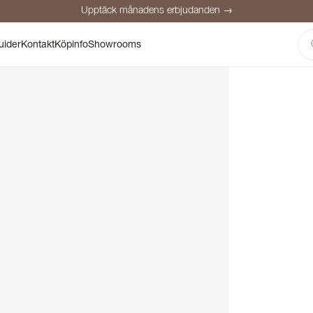
Upptäck månadens erbjudanden →
Säker betalning
Nöjda kunder
Prisgaranti
Personlig rådgivning
uider
Kontakt
Köpinfo
Showrooms
Upptäck månadens erbjudanden →