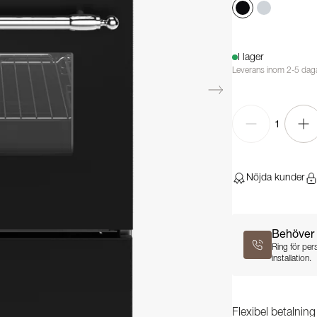
I lager
Leverans inom 2-5 dag
1
Nöjda kunder
Behöver 
Ring för per
installation.
Flexibel betalnin