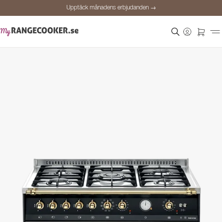
Upptäck månadens erbjudanden →
Säker betalning
Nöjda kunder
Prisgaranti
Personlig rådgivning
Upptäck månadens erbjudanden →