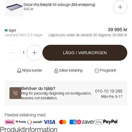
Dolce Vita Bakplåt till sidougn (Blå emaljering)
445 kr
39 995 kr
I lager
Leverans inom 2-5 dagar
Lägsta pris under de senaste 30 dagarna:
39 995 kr
LÄGG I VARUKORGEN
1
Nöjda kunder
Säker betalning
Prisgaranti
Behöver du hjälp?
010-10 19 285
Ring för personlig rådgivning om konfiguration,
Mån-Fre: 9-17
leverans och installation.
Flexibel betalning med:
Produktinformation