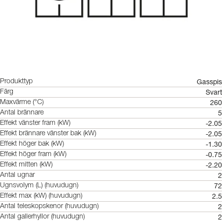
Gasspis
Produkttyp
Svart
Färg
260
Maxvärme (°C)
5
Antal brännare
-2.05
Effekt vänster fram (kW)
-2.05
Effekt brännare vänster bak (kW)
-1.30
Effekt höger bak (kW)
-0.75
Effekt höger fram (kW)
-2.20
Effekt mitten (kW)
2
Antal ugnar
72
Ugnsvolym (L) (huvudugn)
2.5
Effekt max (kW) (huvudugn)
2
Antal teleskopskenor (huvudugn)
2
Antal gallerhyllor (huvudugn)