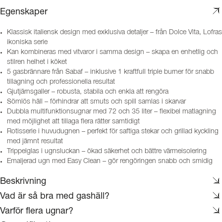
Egenskaper
Klassisk italiensk design med exklusiva detaljer – från Dolce Vita, Lofras
ikoniska serie
Kan kombineras med vitvaror i samma design – skapa en enhetlig och
stilren helhet i köket
5 gasbrännare från Sabaf – inklusive 1 kraftfull triple burner för snabb
tillagning och professionella resultat
Gjutjärnsgaller – robusta, stabila och enkla att rengöra
Sömlös häll – förhindrar att smuts och spill samlas i skarvar
Dubbla multifunktionsugnar med 72 och 35 liter – flexibel matlagning
med möjlighet att tillaga flera rätter samtidigt
Rotisserie i huvudugnen – perfekt för saftiga stekar och grillad kyckling
med jämnt resultat
Trippelglas i ugnsluckan – ökad säkerhet och bättre värmeisolering
Emaljerad ugn med Easy Clean – gör rengöringen snabb och smidig
Beskrivning
Vad är så bra med gashäll?
Varför flera ugnar?