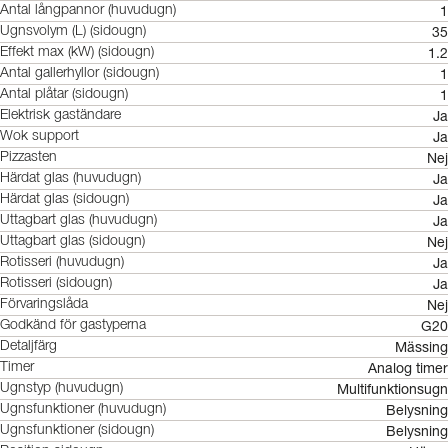
1
Antal långpannor (huvudugn)
35
Ugnsvolym (L) (sidougn)
1.2
Effekt max (kW) (sidougn)
1
Antal gallerhyllor (sidougn)
1
Antal plåtar (sidougn)
Ja
Elektrisk gaständare
Ja
Wok support
Nej
Pizzasten
Ja
Härdat glas (huvudugn)
Ja
Härdat glas (sidougn)
Ja
Uttagbart glas (huvudugn)
Nej
Uttagbart glas (sidougn)
Ja
Rotisseri (huvudugn)
Ja
Rotisseri (sidougn)
Nej
Förvaringslåda
G20
Godkänd för gastyperna
Mässing
Detaljfärg
Analog timer
Timer
Multifunktionsugn
Ugnstyp (huvudugn)
Belysning
Ugnsfunktioner (huvudugn)
Belysning
Ugnsfunktioner (sidougn)