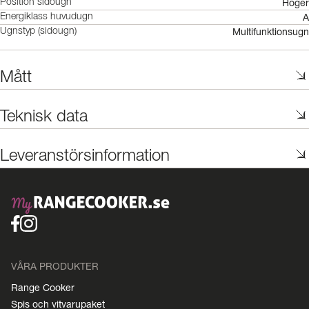
Höger
Position sidougn
A
Energiklass huvudugn
Multifunktionsugn
Ugnstyp (sidougn)
Mått
Teknisk data
Leveranstörsinformation
VÅRA PRODUKTER
Range Cooker
Spis och vitvarupaket