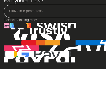
Få nyheter först!
Flexibel betalning med: