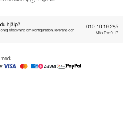
Säker betalning
Prisgaranti
du hjälp?
010-10 19 285
sonlig rådgivning om konfiguration, leverans och
Mån-Fre: 9-17
g med: