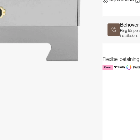
Nöjda kunder
Behöver 
Ring för per
installation.
Flexibel betalnin