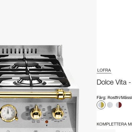
LOFRA
Dolce Vita 
Färg
:
Rostfri/Mäss
KOMPLETTERA M