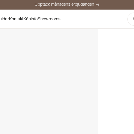
Upptäck månadens erbjudanden →
Säker betalning
Nöjda kunder
Prisgaranti
Personlig rådgivning
uider
Kontakt
Köpinfo
Showrooms
Upptäck månadens erbjudanden →