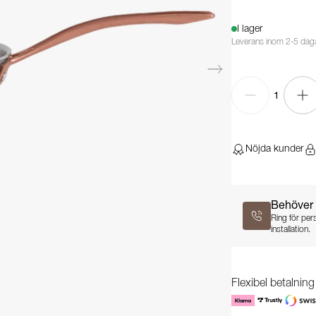
I lager
Leverans inom 2-5 dag
1
Nöjda kunder
Behöver 
Ring för per
installation.
Flexibel betalnin