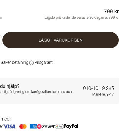
799 kr
ar
Lägsta pris under de senaste 30 dagarna:
799 kr
LÄGG I VARUKORGEN
Säker betalning
Prisgaranti
du hjälp?
010-10 19 285
sonlig rådgivning om konfiguration, leverans och
Mån-Fre: 9-17
g med: