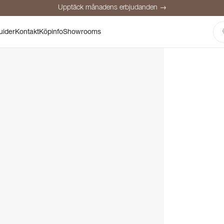
Upptäck månadens erbjudanden →
Säker betalning
Nöjda kunder
Prisgaranti
Personlig rådgivning
uider
Kontakt
Köpinfo
Showrooms
Upptäck månadens erbjudanden →