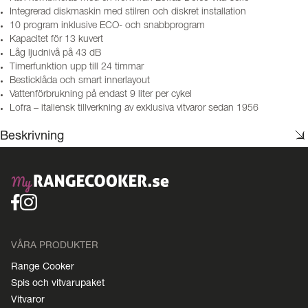
Integrerad diskmaskin med stilren och diskret installation
10 program inklusive ECO- och snabbprogram
Kapacitet för 13 kuvert
Låg ljudnivå på 43 dB
Timerfunktion upp till 24 timmar
Besticklåda och smart innerlayout
Vattenförbrukning på endast 9 liter per cykel
Lofra – italiensk tillverkning av exklusiva vitvaror sedan 1956
Beskrivning
VÅRA PRODUKTER
Range Cooker
Spis och vitvarupaket
Vitvaror