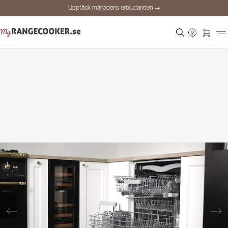
Upptäck månadens erbjudanden →
Säker betalning
Nöjda kunder
Prisgaranti
Personlig rådgivning
Upptäck månadens erbjudanden →