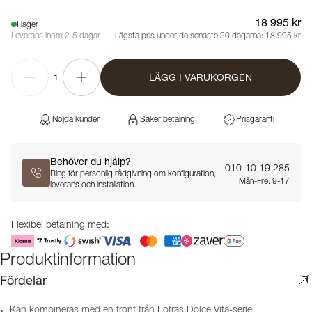
18 995 kr
I lager
Leverans inom 2-5 dagar
Lägsta pris under de senaste 30 dagarna:
18 995 kr
LÄGG I VARUKORGEN
1
Nöjda kunder
Säker betalning
Prisgaranti
Behöver du hjälp?
010-10 19 285
Ring för personlig rådgivning om konfiguration,
Mån-Fre: 9-17
leverans och installation.
Flexibel betalning med:
Produktinformation
Fördelar
Kan kombineras med en front från Lofras Dolce Vita-serie