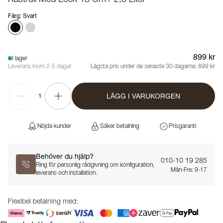
Färg
:
Svart
899 kr
I lager
Leverans inom 2-5 dagar
Lägsta pris under de senaste 30 dagarna:
899 kr
LÄGG I VARUKORGEN
1
Nöjda kunder
Säker betalning
Prisgaranti
Behöver du hjälp?
010-10 19 285
Ring för personlig rådgivning om konfiguration,
Mån-Fre: 9-17
leverans och installation.
Flexibel betalning med: