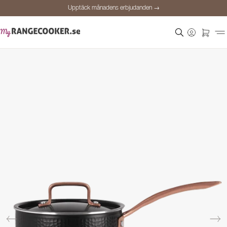
Upptäck månadens erbjudanden →
Säker betalning
Nöjda kunder
Prisgaranti
Personlig rådgivning
Upptäck månadens erbjudanden →