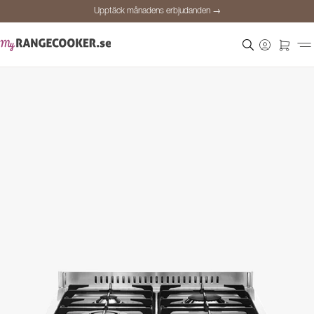
Upptäck månadens erbjudanden →
Säker betalning
Nöjda kunder
Prisgaranti
Personlig rådgivning
Upptäck månadens erbjudanden →