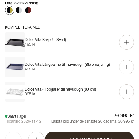
Färg
:
Svart/Mässing
KOMPLETTERA MED
Dolce Vita Bakplåt (Svart)
495 kr
Dolce Vita Långpanna till huvudugn (Blå emaljering)
495 kr
Dolce Vita - Topgaller till huvudugn (60 cm)
395 kr
26 995 kr
Snart i lager
Tillgänglig 2026-11-13
Lägsta pris under de senaste 30 dagarna:
26 995 kr