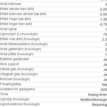
4
Antal brännare
-2.20
Effekt vänster fram (kW)
-2.05
Effekt brännare vänster bak (kW)
-1.30
Effekt höger bak (kW)
-0.75
Effekt höger fram (kW)
1
Antal ugnar
70
Ugnsvolym (L) (huvudugn)
2.5
Effekt max (kW) (huvudugn)
2
Antal teleskopskenor (huvudugn)
2
Antal gallerhyllor (huvudugn)
1
Antal plåtar (huvudugn)
Ja
Elektrisk gaständare
Ja
Wok support
Ja
Härdat glas (huvudugn)
Ja
Uttagbart glas (huvudugn)
Ja
Rotisseri (huvudugn)
Nej
Förvaringslåda
G20
Godkänd för gastyperna
Analog timer
Timer
Multifunktionsugn
Ugnstyp (huvudugn)
Belysning
Ugnsfunktioner (huvudugn)