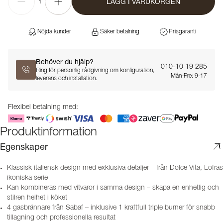
LÄGG I VARUKORGEN
1
Nöjda kunder
Säker betalning
Prisgaranti
Behöver du hjälp?
010-10 19 285
Ring för personlig rådgivning om konfiguration,
Mån-Fre: 9-17
leverans och installation.
Flexibel betalning med:
Produktinformation
Egenskaper
Klassisk italiensk design med exklusiva detaljer – från Dolce Vita, Lofras
ikoniska serie
Kan kombineras med vitvaror i samma design – skapa en enhetlig och
stilren helhet i köket
4 gasbrännare från Sabaf – inklusive 1 kraftfull triple burner för snabb
tillagning och professionella resultat