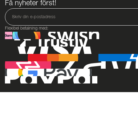
Få nyheter först!
Flexibel betalning med: