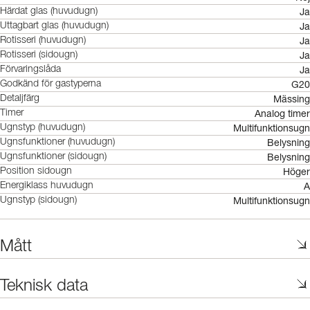
Ja
Härdat glas (huvudugn)
Ja
Uttagbart glas (huvudugn)
Ja
Rotisseri (huvudugn)
Ja
Rotisseri (sidougn)
Ja
Förvaringslåda
G20
Godkänd för gastyperna
Mässing
Detaljfärg
Analog timer
Timer
Multifunktionsugn
Ugnstyp (huvudugn)
Belysning
Ugnsfunktioner (huvudugn)
Belysning
Ugnsfunktioner (sidougn)
Höger
Position sidougn
A
Energiklass huvudugn
Multifunktionsugn
Ugnstyp (sidougn)
Mått
Teknisk data