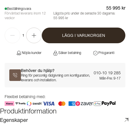
55 995 kr
Beställningsvara
Förväntad leverans inom 12
Lägsta pris under de senaste 30 dagarna:
veckor
55 995 kr
LÄGG I VARUKORGEN
1
Nöjda kunder
Säker betalning
Prisgaranti
Behöver du hjälp?
010-10 19 285
Ring för personlig rådgivning om konfiguration,
Mån-Fre: 9-17
leverans och installation.
Flexibel betalning med:
Produktinformation
Egenskaper