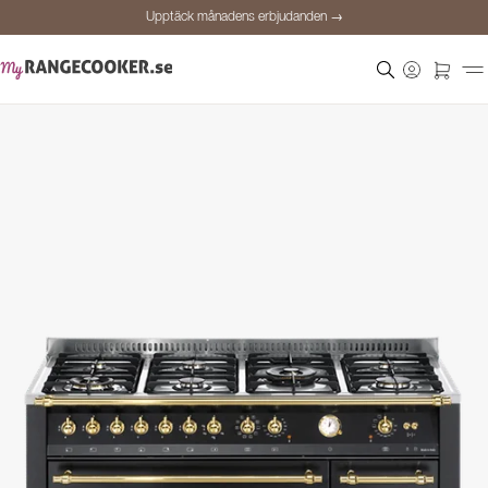
Upptäck månadens erbjudanden →
Säker betalning
Nöjda kunder
Prisgaranti
Personlig rådgivning
Upptäck månadens erbjudanden →