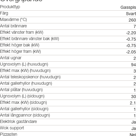
Gasspis
Produkttyp
Svart
Färg
260
Maxvärme (°C)
7
Antal brännare
-2.20
Effekt vänster fram (kW)
-0.75
Effekt brännare vänster bak (kW)
-0.75
Effekt höger bak (kW)
-2.05
Effekt höger fram (kW)
2
Antal ugnar
94
Ugnsvolym (L) (huvudugn)
3
Effekt max (kW) (huvudugn)
2
Antal teleskopskenor (huvudugn)
2
Antal gallerhyllor (huvudugn)
1
Antal plåtar (huvudugn)
30
Ugnsvolym (L) (sidougn)
2.1
Effekt max (kW) (sidougn)
1
Antal gallerhyllor (sidougn)
1
Antal långpannor (sidougn)
Ja
Elektrisk gaständare
Ja
Wok support
Nej
Pizzasten