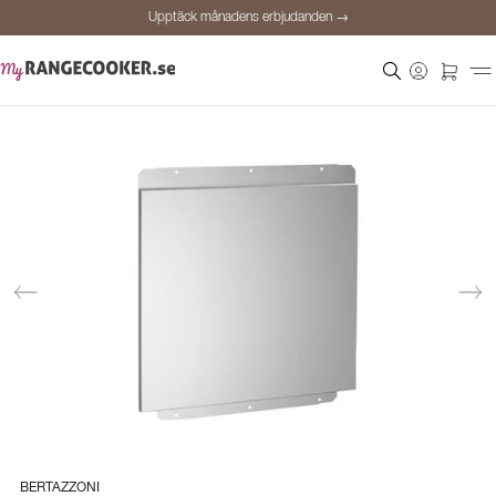
Upptäck månadens erbjudanden →
Säker betalning
Nöjda kunder
Prisgaranti
Personlig rådgivning
Upptäck månadens erbjudanden →
BERTAZZONI