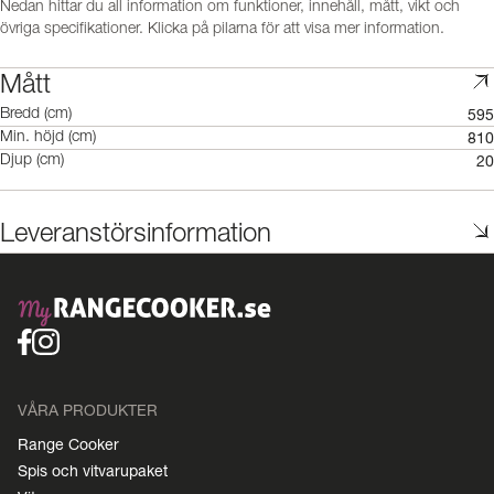
Nedan hittar du all information om funktioner, innehåll, mått, vikt och
övriga specifikationer. Klicka på pilarna för att visa mer information.
Mått
595
Bredd (cm)
810
Min. höjd (cm)
20
Djup (cm)
Leveranstörsinformation
VÅRA PRODUKTER
Range Cooker
Spis och vitvarupaket