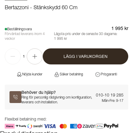
Bertazzoni - Stänkskydd 60 Cm
1 995 kr
Beställningsvara
Förväntad leverans inom 4
Lägsta pris under de senaste 30 dagarna:
veckor
1 995 kr
LÄGG I VARUKORGEN
1
Nöjda kunder
Säker betalning
Prisgaranti
Behöver du hjälp?
010-10 19 285
Ring för personlig rådgivning om konfiguration,
Mån-Fre: 9-17
leverans och installation.
Flexibel betalning med: