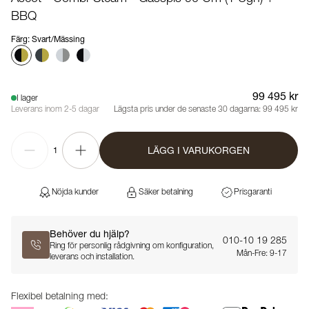
BBQ
Färg
:
Svart/Mässing
99 495 kr
I lager
Leverans inom 2-5 dagar
Lägsta pris under de senaste 30 dagarna:
99 495 kr
LÄGG I VARUKORGEN
1
Nöjda kunder
Säker betalning
Prisgaranti
Behöver du hjälp?
010-10 19 285
Ring för personlig rådgivning om konfiguration,
Mån-Fre: 9-17
leverans och installation.
Flexibel betalning med: