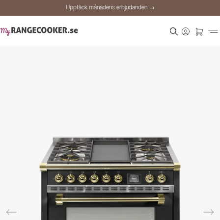
Upptäck månadens erbjudanden →
Säker betalning
Nöjda kunder
Prisgaranti
Personlig rådgivning
Upptäck månadens erbjudanden →