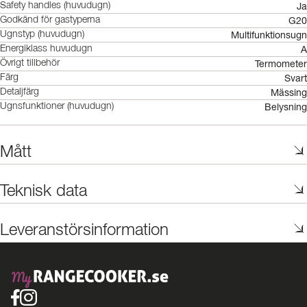
Ja
Safety handles (huvudugn)
G20
Godkänd för gastyperna
Multifunktionsugn
Ugnstyp (huvudugn)
A
Energiklass huvudugn
Termometer
Övrigt tillbehör
Svart
Färg
Mässing
Detaljfärg
Belysning
Ugnsfunktioner (huvudugn)
Mått
Teknisk data
Leveranstörsinformation