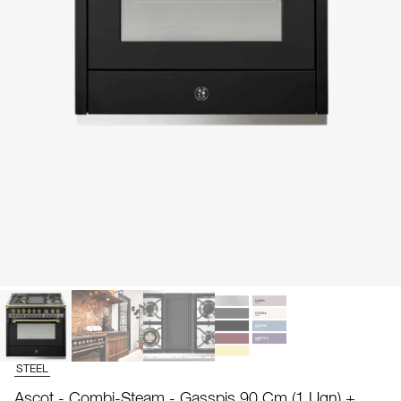
STEEL
Ascot - Combi-Steam - Gasspis 90 Cm (1 Ugn) +