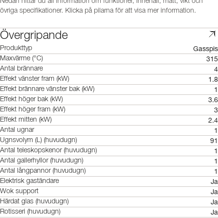
Nedan hittar du all information om funktioner, innehåll, mått, vikt och
övriga specifikationer. Klicka på pilarna för att visa mer information.
Övergripande
Gasspis
Produkttyp
315
Maxvärme (°C)
4
Antal brännare
1.8
Effekt vänster fram (kW)
1
Effekt brännare vänster bak (kW)
3.6
Effekt höger bak (kW)
3
Effekt höger fram (kW)
2.4
Effekt mitten (kW)
1
Antal ugnar
91
Ugnsvolym (L) (huvudugn)
1
Antal teleskopskenor (huvudugn)
1
Antal gallerhyllor (huvudugn)
1
Antal långpannor (huvudugn)
Ja
Elektrisk gaständare
Ja
Wok support
Ja
Härdat glas (huvudugn)
Ja
Rotisseri (huvudugn)