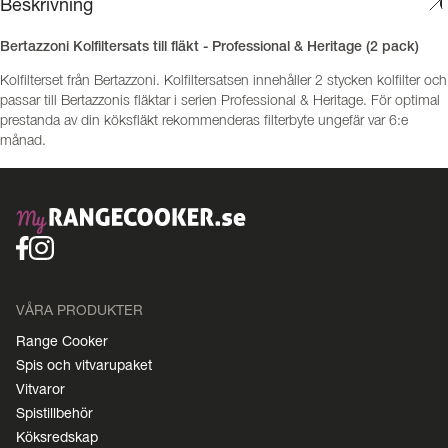
Beskrivning
Bertazzoni Kolfiltersats till fläkt - Professional & Heritage (2 pack)
Kolfilterset från Bertazzoni. Kolfiltersatsen innehåller 2 stycken kolfilter och
passar till Bertazzonis fläktar i serien Professional & Heritage. För optimal
prestanda av din köksfläkt rekommenderas filterbyte ungefär var 6:e
månad.
VÅRA PRODUKTER
Range Cooker
Spis och vitvarupaket
Vitvaror
Spistillbehör
Köksredskap