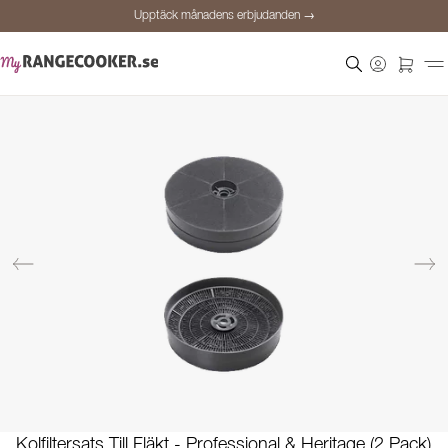
Upptäck månadens erbjudanden →
Säker betalning
Nöjda kunder
Prisgaranti
Personlig rådgivning
Upptäck månadens erbjudanden →
Kolfiltersats Till Fläkt - Professional & Heritage (2 Pack)