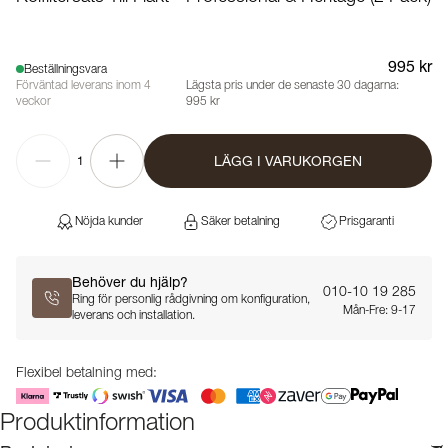
995 kr
Beställningsvara
Förväntad leverans inom 4
Lägsta pris under de senaste 30 dagarna:
veckor
995 kr
LÄGG I VARUKORGEN
1
Nöjda kunder
Säker betalning
Prisgaranti
Behöver du hjälp?
010-10 19 285
Ring för personlig rådgivning om konfiguration,
Mån-Fre: 9-17
leverans och installation.
Flexibel betalning med:
Produktinformation