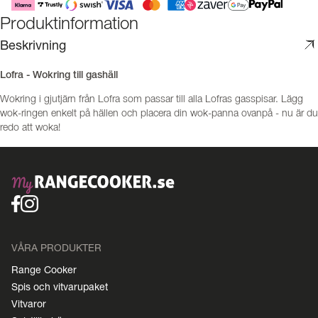
Produktinformation
Beskrivning
Lofra - Wokring till gashäll
Wokring i gjutjärn från Lofra som passar till alla Lofras gasspisar. Lägg
wok-ringen enkelt på hällen och placera din wok-panna ovanpå - nu är du
redo att woka!
VÅRA PRODUKTER
Range Cooker
Spis och vitvarupaket
Vitvaror