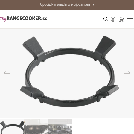
Upptäck månadens erbjudanden →
Säker betalning
Nöjda kunder
Prisgaranti
Personlig rådgivning
Upptäck månadens erbjudanden →