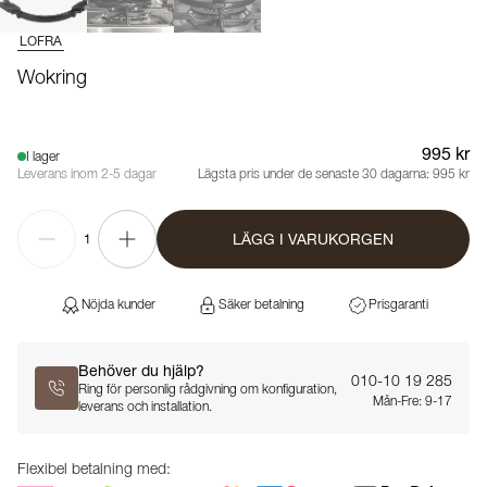
LOFRA
Wokring
995 kr
I lager
Leverans inom 2-5 dagar
Lägsta pris under de senaste 30 dagarna:
995 kr
LÄGG I VARUKORGEN
1
Nöjda kunder
Säker betalning
Prisgaranti
Behöver du hjälp?
010-10 19 285
Ring för personlig rådgivning om konfiguration,
Mån-Fre: 9-17
leverans och installation.
Flexibel betalning med: