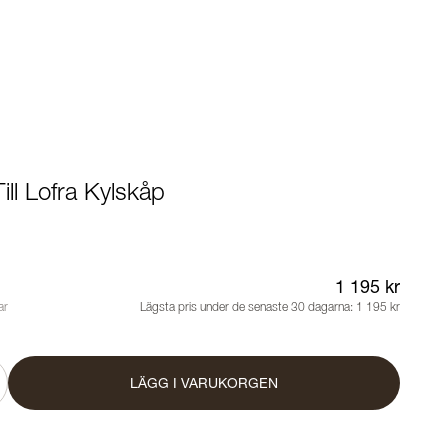
Till Lofra Kylskåp
1 195 kr
ar
Lägsta pris under de senaste 30 dagarna:
1 195 kr
LÄGG I VARUKORGEN