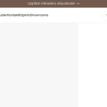
Upptäck månadens erbjudanden →
Säker betalning
Nöjda kunder
Prisgaranti
Personlig rådgivning
uider
Kontakt
Köpinfo
Showrooms
Upptäck månadens erbjudanden →