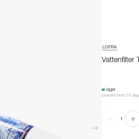
LOFRA
Vattenfilter 
I lager
Leverans inom 2-5 dag
1