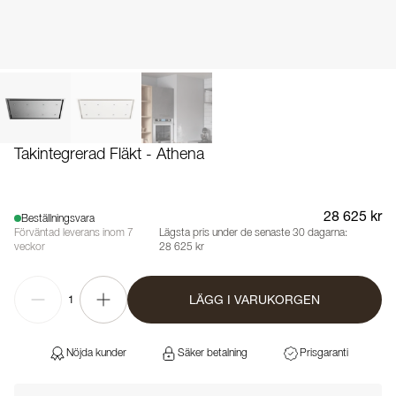
Takintegrerad Fläkt - Athena
28 625 kr
Beställningsvara
Förväntad leverans inom 7
Lägsta pris under de senaste 30 dagarna:
veckor
28 625 kr
LÄGG I VARUKORGEN
1
Nöjda kunder
Säker betalning
Prisgaranti