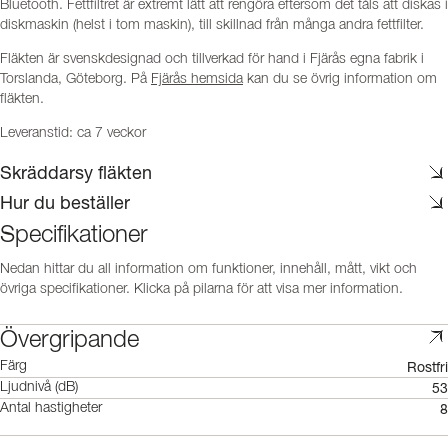
Bluetooth. Fettfiltret är extremt lätt att rengöra eftersom det tåls att diskas i
diskmaskin (helst i tom maskin), till skillnad från många andra fettfilter.
Fläkten är svenskdesignad och tillverkad för hand i Fjärås egna fabrik i
Torslanda, Göteborg. På
Fjärås hemsida
kan du se övrig information om
fläkten.
Leveranstid: ca 7 veckor
Skräddarsy fläkten
Hur du beställer
Specifikationer
Nedan hittar du all information om funktioner, innehåll, mått, vikt och
övriga specifikationer. Klicka på pilarna för att visa mer information.
Övergripande
Rostfri
Färg
53
Ljudnivå (dB)
8
Antal hastigheter