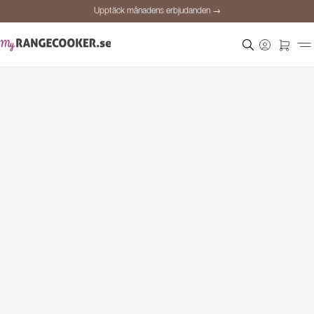
Upptäck månadens erbjudanden →
Säker betalning
Nöjda kunder
Prisgaranti
Personlig rådgivning
Upptäck månadens erbjudanden →