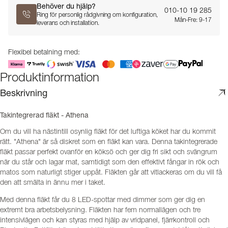
Behöver du hjälp?
010-10 19 285
Ring för personlig rådgivning om konfiguration,
Mån-Fre: 9-17
leverans och installation.
Flexibel betalning med:
Produktinformation
Beskrivning
Takintegrerad fläkt - Athena
Om du vill ha nästintill osynlig fläkt för det luftiga köket har du kommit
rätt. "Athena" är så diskret som en fläkt kan vara. Denna takintegrerade
fläkt passar perfekt ovanför en köksö och ger dig fri sikt och svängrum
när du står och lagar mat, samtidigt som den effektivt fångar in rök och
matos som naturligt stiger uppåt. Fläkten går att vitlackeras om du vill få
den att smälta in ännu mer i taket.
Med denna fläkt får du 8 LED-spottar med dimmer som ger dig en
extremt bra arbetsbelysning. Fläkten har fem normallägen och tre
intensivlägen och kan styras med hjälp av vridpanel, fjärrkontroll och