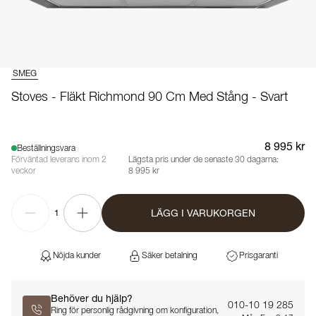
SMEG
Stoves - Fläkt Richmond 90 Cm Med Stång - Svart
8 995 kr
Beställningsvara
Förväntad leverans inom 2
Lägsta pris under de senaste 30 dagarna:
veckor
8 995 kr
LÄGG I VARUKORGEN
1
Nöjda kunder
Säker betalning
Prisgaranti
Behöver du hjälp?
010-10 19 285
Ring för personlig rådgivning om konfiguration,