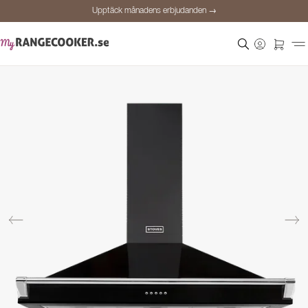
Upptäck månadens erbjudanden →
Säker betalning
Nöjda kunder
Prisgaranti
Personlig rådgivning
Upptäck månadens erbjudanden →