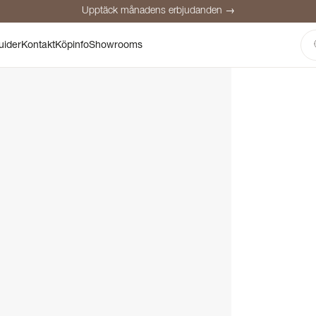
Upptäck månadens erbjudanden →
Säker betalning
Nöjda kunder
Prisgaranti
Personlig rådgivning
uider
Kontakt
Köpinfo
Showrooms
Upptäck månadens erbjudanden →