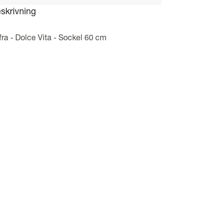
skrivning
fra - Dolce Vita - Sockel 60 cm
kel i rostfritt stål från Lofra med en höjd på 13,5 cm. En sockel tä
taljerna som ger den perfekta helhetskänslan i köket!
oduktspecifikationer
Höjd: 13,5 cm
Färg: Rostfri
Passar till Lofras 60 cm spisar
VÅRA PROD
Range Cooke