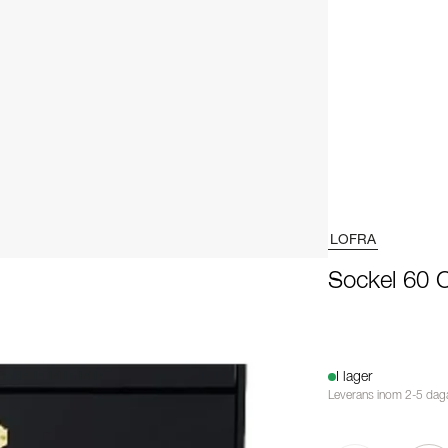
LOFRA
Sockel 60 
I lager
Leverans inom 2-5 dag