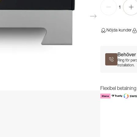
1
Nöjda kunder
Behöver 
Ring för per
installation.
Flexibel betalnin