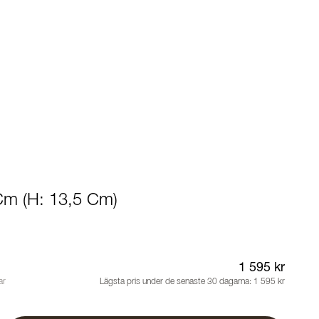
Cm (H: 13,5 Cm)
1 595 kr
ar
Lägsta pris under de senaste 30 dagarna:
1 595 kr