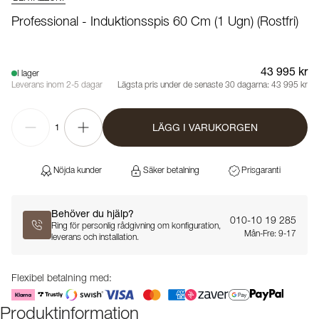
Professional - Induktionsspis 60 Cm (1 Ugn) (Rostfri)
43 995 kr
I lager
Leverans inom 2-5 dagar
Lägsta pris under de senaste 30 dagarna:
43 995 kr
LÄGG I VARUKORGEN
1
Nöjda kunder
Säker betalning
Prisgaranti
Behöver du hjälp?
010-10 19 285
Ring för personlig rådgivning om konfiguration,
Mån-Fre: 9-17
leverans och installation.
Flexibel betalning med:
Produktinformation