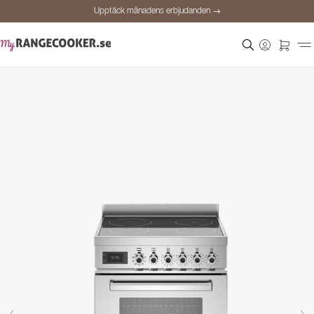
Upptäck månadens erbjudanden →
Säker betalning
Nöjda kunder
Prisgaranti
Personlig rådgivning
Upptäck månadens erbjudanden →