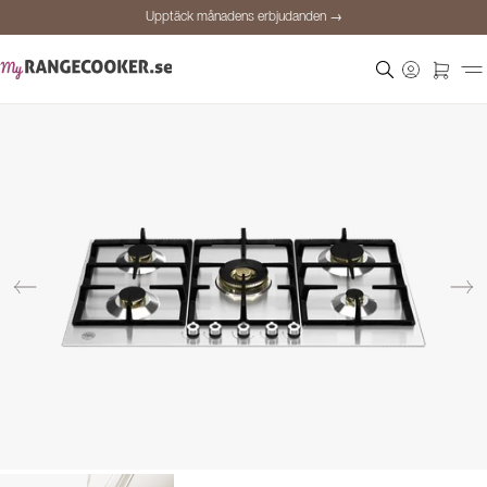
Upptäck månadens erbjudanden →
Säker betalning
Nöjda kunder
Prisgaranti
Personlig rådgivning
Upptäck månadens erbjudanden →