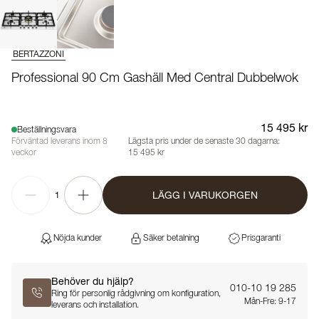
BERTAZZONI
Professional 90 Cm Gashäll Med Central Dubbelwok
15 495 kr
Beställningsvara
Förväntad leverans inom 8
Lägsta pris under de senaste 30 dagarna:
veckor
15 495 kr
LÄGG I VARUKORGEN
1
Nöjda kunder
Säker betalning
Prisgaranti
Behöver du hjälp?
010-10 19 285
Ring för personlig rådgivning om konfiguration,
Mån-Fre: 9-17
leverans och installation.