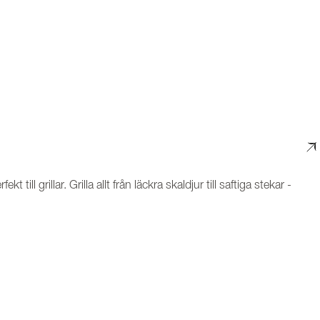
till grillar. Grilla allt från läckra skaldjur till saftiga stekar -
d stekblecket in och använda det i ugnen! Med en
dig matlagning med fantastiskt resultat - lätt och smidigt!
vare handtagen på sidorna. Enkelt att sköta och tål att
t tänka på är att aldrig lämna stekblecket blött eller fuktigt då
et och får en vacker patina - detta gör utseendet på varje