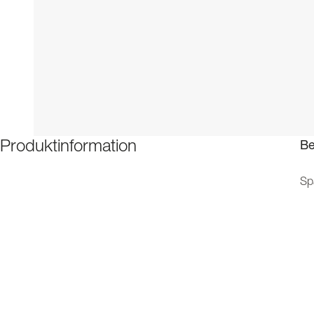
Be
Produktinformation
Spa
oc
mat
Ste
anv
ko
ste