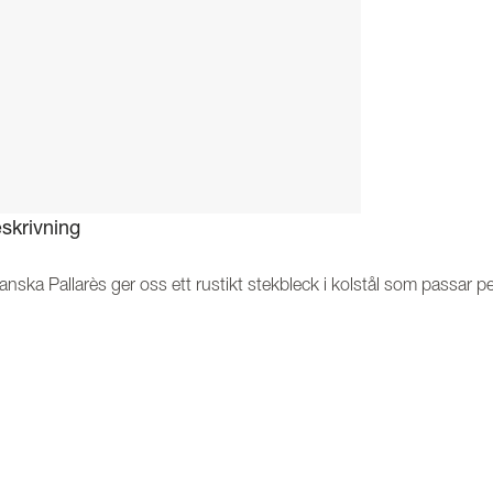
skrivning
nska Pallarès ger oss ett rustikt stekbleck i kolstål som passar perfekt 
h när grillsäsongen är över så funkar det precis lika bra att ta me
lagningsyta på 25 x 34 cm så har du fler möjligheter till en mångsi
kblecket är mycket smidigt att placera och ta av från grillen tack 
ändas mycket - det är bara att handdiska, torka & olja in! Viktigt at
lstålet kan rosta. Med tiden efter användning så oxiderar stekbleck
kbleck unikt för just din matlagning!