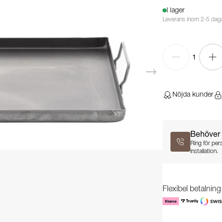
I lager
Leverans inom 2-5 dag
1
Nöjda kunder
Behöver 
Ring för per
installation.
Flexibel betalnin