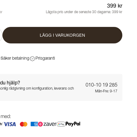
399 kr
ar
Lägsta pris under de senaste 30 dagarna:
399 kr
LÄGG I VARUKORGEN
Säker betalning
Prisgaranti
du hjälp?
010-10 19 285
sonlig rådgivning om konfiguration, leverans och
Mån-Fre: 9-17
g med: