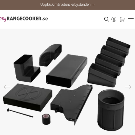
Upptäck månadens erbjudanden →
Säker betalning
Nöjda kunder
Prisgaranti
Personlig rådgivning
Upptäck månadens erbjudanden →