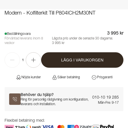
Modern - Kolfilterkit Till P804ICH2M30NT
3 995 kr
Beställningsvara
Förväntad leverans inom 8
Lägsta pris under de senaste 30 dagarna:
veckor
3 995 kr
LÄGG I VARUKORGEN
1
Nöjda kunder
Säker betalning
Prisgaranti
Behöver du hjälp?
010-10 19 285
Ring för personlig rådgivning om konfiguration,
Mån-Fre: 9-17
leverans och installation.
Flexibel betalning med: