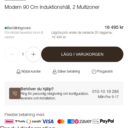
Modern 90 Cm Induktionshäll, 2 Multizoner
16 495 kr
Beställningsvara
Förväntad leverans inom 8
Lägsta pris under de senaste 30 dagarna:
veckor
16 495 kr
LÄGG I VARUKORGEN
1
Nöjda kunder
Säker betalning
Prisgaranti
Behöver du hjälp?
010-10 19 285
Ring för personlig rådgivning om konfiguration,
Mån-Fre: 9-17
leverans och installation.
Flexibel betalning med: