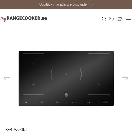
Upptäck månadens erbjudanden →
Säker betalning
Nöjda kunder
Prisgaranti
Personlig rådgivning
Upptäck månadens erbjudanden →
BERTAZZONI