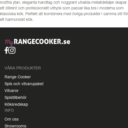
rostfria ytan, eleganta handtag och noggrant utvalda metalldetaljer skapar
ett stilrent och professionellt uttryck som passar lika bra i moderna som
klassiska kök. Perfekt att kombinera med övriga produkter i samma stil för
ett harmoniskt kök.
VÅRA PRODUKTER
Range Cooker
Spis och vitvarupaket
Vitvaror
Spistillbehör
Köksredskap
INFO
Om oss
Showrooms