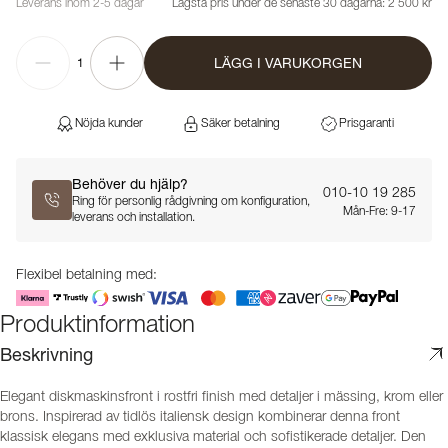
Leverans inom 2-5 dagar
Lägsta pris under de senaste 30 dagarna:
2 500 kr
LÄGG I VARUKORGEN
1
Nöjda kunder
Säker betalning
Prisgaranti
Behöver du hjälp?
010-10 19 285
Ring för personlig rådgivning om konfiguration,
Mån-Fre: 9-17
leverans och installation.
Flexibel betalning med:
Produktinformation
Beskrivning
Elegant diskmaskinsfront i rostfri finish med detaljer i mässing, krom eller
brons. Inspirerad av tidlös italiensk design kombinerar denna front
klassisk elegans med exklusiva material och sofistikerade detaljer. Den