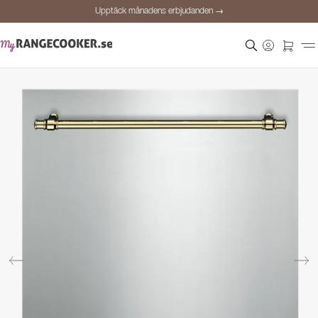
Upptäck månadens erbjudanden →
Säker betalning
Nöjda kunder
Prisgaranti
Personlig rådgivning
Upptäck månadens erbjudanden →