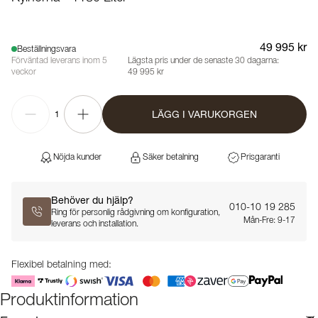
49 995 kr
Beställningsvara
Förväntad leverans inom 5
Lägsta pris under de senaste 30 dagarna:
veckor
49 995 kr
LÄGG I VARUKORGEN
1
Nöjda kunder
Säker betalning
Prisgaranti
Behöver du hjälp?
010-10 19 285
Ring för personlig rådgivning om konfiguration,
Mån-Fre: 9-17
leverans och installation.
Flexibel betalning med:
Produktinformation