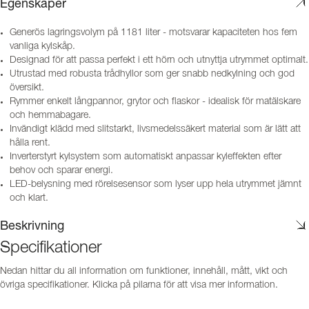
Egenskaper
Generös lagringsvolym på 1181 liter - motsvarar kapaciteten hos fem
vanliga kylskåp.
Designad för att passa perfekt i ett hörn och utnyttja utrymmet optimalt.
Utrustad med robusta trådhyllor som ger snabb nedkylning och god
översikt.
Rymmer enkelt långpannor, grytor och flaskor - idealisk för matälskare
och hemmabagare.
Invändigt klädd med slitstarkt, livsmedelssäkert material som är lätt att
hålla rent.
Inverterstyrt kylsystem som automatiskt anpassar kyleffekten efter
behov och sparar energi.
LED-belysning med rörelsesensor som lyser upp hela utrymmet jämnt
och klart.
Beskrivning
Specifikationer
Nedan hittar du all information om funktioner, innehåll, mått, vikt och
övriga specifikationer. Klicka på pilarna för att visa mer information.