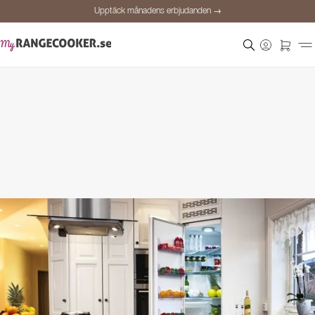
Upptäck månadens erbjudanden →
Säker betalning
Nöjda kunder
Prisgaranti
Personlig rådgivning
Upptäck månadens erbjudanden →