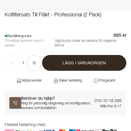
Kolfiltersats Till Fläkt - Professional (2 Pack)
995 kr
Beställningsvara
Förväntad leverans inom 5
Lägsta pris under de senaste 30 dagarna:
veckor
995 kr
LÄGG I VARUKORGEN
1
Nöjda kunder
Säker betalning
Prisgaranti
Behöver du hjälp?
010-10 19 285
Ring för personlig rådgivning om konfiguration,
Mån-Fre: 9-17
leverans och installation.
Flexibel betalning med: