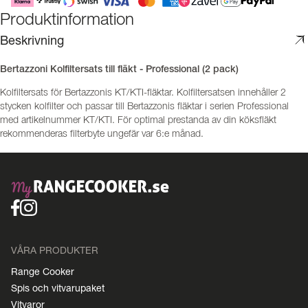
Produktinformation
Beskrivning
Bertazzoni Kolfiltersats till fläkt - Professional (2 pack)
Kolfiltersats för Bertazzonis KT/KTI-fläktar. Kolfiltersatsen innehåller 2
stycken kolfilter och passar till Bertazzonis fläktar i serien Professional
med artikelnummer KT/KTI. För optimal prestanda av din köksfläkt
rekommenderas filterbyte ungefär var 6:e månad.
VÅRA PRODUKTER
Range Cooker
Spis och vitvarupaket
Vitvaror