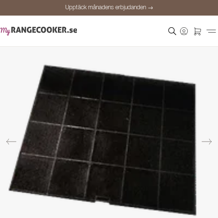
Upptäck månadens erbjudanden →
Säker betalning
Nöjda kunder
Prisgaranti
Personlig rådgivning
Upptäck månadens erbjudanden →