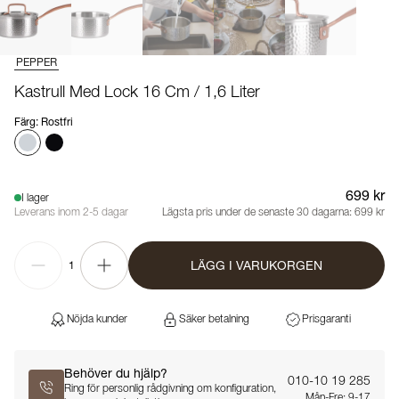
PEPPER
Kastrull Med Lock 16 Cm / 1,6 Liter
Färg
:
Rostfri
699 kr
I lager
Leverans inom 2-5 dagar
Lägsta pris under de senaste 30 dagarna:
699 kr
LÄGG I VARUKORGEN
1
Nöjda kunder
Säker betalning
Prisgaranti
Behöver du hjälp?
010-10 19 285
Ring för personlig rådgivning om konfiguration,
Mån-Fre: 9-17