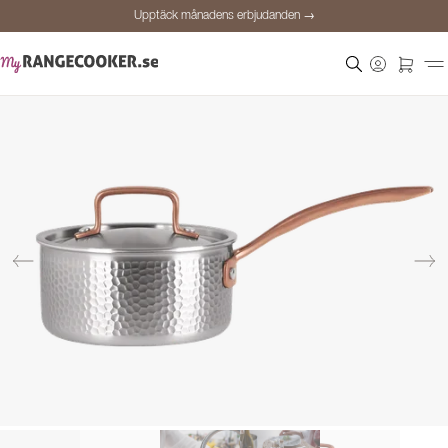
Upptäck månadens erbjudanden →
Säker betalning
Nöjda kunder
Prisgaranti
Personlig rådgivning
Upptäck månadens erbjudanden →