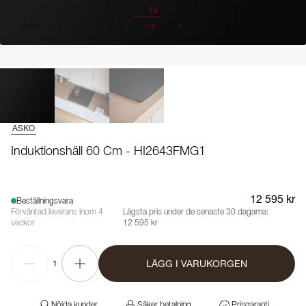
ASKO
Induktionshäll 60 Cm - HI2643FMG1
12 595 kr
Beställningsvara
Förväntad leverans inom 4
Lägsta pris under de senaste 30 dagarna:
veckor
12 595 kr
LÄGG I VARUKORGEN
1
Nöjda kunder
Säker betalning
Prisgaranti