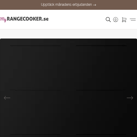
Upptäck månadens erbjudanden →
Säker betalning
Nöjda kunder
Prisgaranti
Personlig rådgivning
Upptäck månadens erbjudanden →