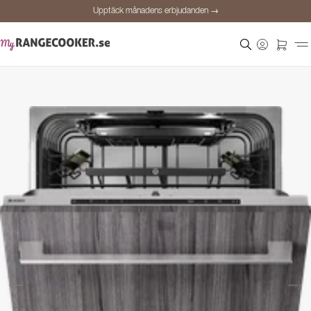
Upptäck månadens erbjudanden →
Säker betalning
Nöjda kunder
Prisgaranti
Personlig rådgivning
Upptäck månadens erbjudanden →