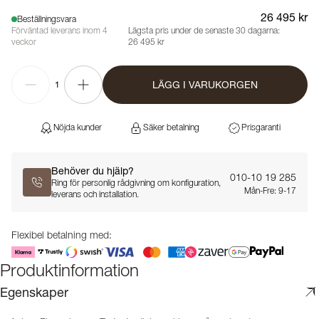
26 495 kr
Beställningsvara
Förväntad leverans inom 4
Lägsta pris under de senaste 30 dagarna:
veckor
26 495 kr
LÄGG I VARUKORGEN
1
Nöjda kunder
Säker betalning
Prisgaranti
Behöver du hjälp?
010-10 19 285
Ring för personlig rådgivning om konfiguration,
Mån-Fre: 9-17
leverans och installation.
Flexibel betalning med:
Produktinformation
Egenskaper