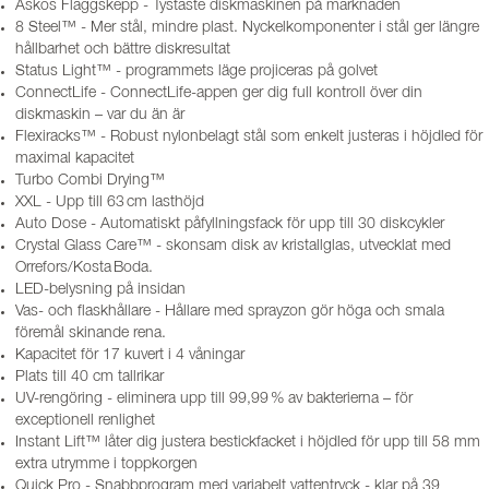
Askos Flaggskepp - Tystaste diskmaskinen på marknaden
8 Steel™ - Mer stål, mindre plast. Nyckelkomponenter i stål ger längre
hållbarhet och bättre diskresultat
Status Light™ - programmets läge projiceras på golvet
ConnectLife - ConnectLife-appen ger dig full kontroll över din
diskmaskin – var du än är
Flexiracks™ - Robust nylonbelagt stål som enkelt justeras i höjdled för
maximal kapacitet
Turbo Combi Drying™
XXL - Upp till 63 cm lasthöjd
Auto Dose - Automatiskt påfyllningsfack för upp till 30 diskcykler
Crystal Glass Care™ - skonsam disk av kristallglas, utvecklat med
Orrefors/Kosta Boda.
LED-belysning på insidan
Vas- och flaskhållare - Hållare med sprayzon gör höga och smala
föremål skinande rena.
Kapacitet för 17 kuvert i 4 våningar
Plats till 40 cm tallrikar
UV-rengöring - eliminera upp till 99,99 % av bakterierna – för
exceptionell renlighet
Instant Lift™ låter dig justera bestickfacket i höjdled för upp till 58 mm
extra utrymme i toppkorgen
Quick Pro - Snabbprogram med variabelt vattentryck - klar på 39