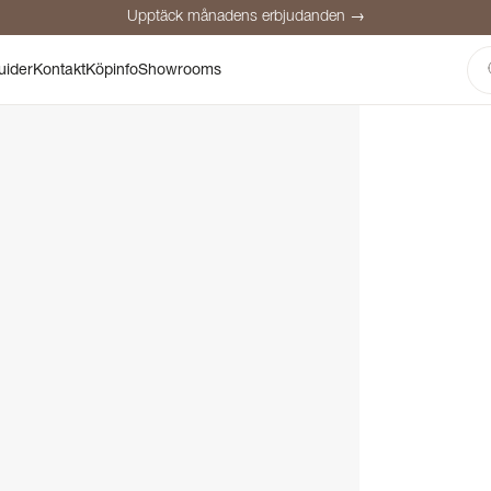
Upptäck månadens erbjudanden →
Säker betalning
Nöjda kunder
Prisgaranti
Personlig rådgivning
uider
Kontakt
Köpinfo
Showrooms
Upptäck månadens erbjudanden →