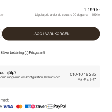
1 199 kr
der
Lägsta pris under de senaste 30 dagarna:
1 199 kr
LÄGG I VARUKORGEN
Säker betalning
Prisgaranti
du hjälp?
010-10 19 285
sonlig rådgivning om konfiguration, leverans och
Mån-Fre: 9-17
g med: