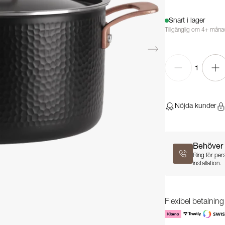
Snart i lager
Tillgänglig om 4+ måna
1
Nöjda kunder
Behöver 
Ring för per
installation.
Flexibel betalnin