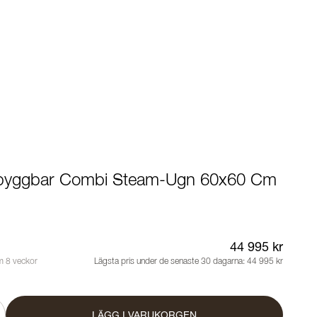
nbyggbar Combi Steam-Ugn 60x60 Cm
44 995 kr
m 8 veckor
Lägsta pris under de senaste 30 dagarna:
44 995 kr
LÄGG I VARUKORGEN