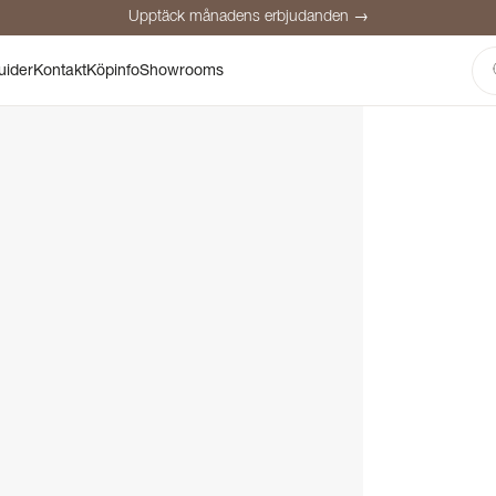
Upptäck månadens erbjudanden →
Säker betalning
Nöjda kunder
Prisgaranti
Personlig rådgivning
uider
Kontakt
Köpinfo
Showrooms
Upptäck månadens erbjudanden →