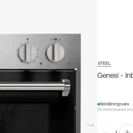
STEEL
Genesi - I
Beställningsvara
Förväntad leverans ino
1