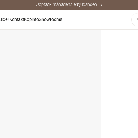
Upptäck månadens erbjudanden →
Säker betalning
Nöjda kunder
Prisgaranti
Personlig rådgivning
uider
Kontakt
Köpinfo
Showrooms
Upptäck månadens erbjudanden →