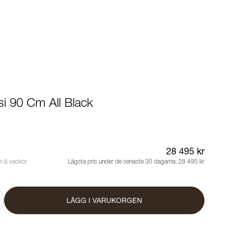
asi 90 Cm All Black
28 495 kr
m 8 veckor
Lägsta pris under de senaste 30 dagarna:
28 495 kr
LÄGG I VARUKORGEN