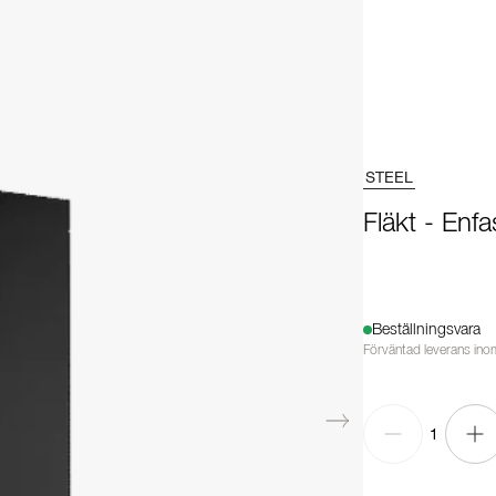
STEEL
Fläkt - Enf
Beställningsvara
Förväntad leverans ino
1