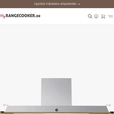
Upptäck månadens erbjudanden →
Säker betalning
Nöjda kunder
Prisgaranti
Personlig rådgivning
Upptäck månadens erbjudanden →