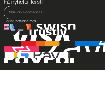
Få nyheter först!
Flexibel betalning med: