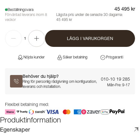
45 495 kr
Beställningsvara
Förväntad leverans inom 8
Lägsta pris under de senaste 30 dagarna:
veckor
45 495 kr
LÄGG I VARUKORGEN
1
Nöjda kunder
Säker betalning
Prisgaranti
Behöver du hjälp?
010-10 19 285
Ring för personlig rådgivning om konfiguration,
Mån-Fre: 9-17
leverans och installation.
Flexibel betalning med:
Produktinformation
Egenskaper