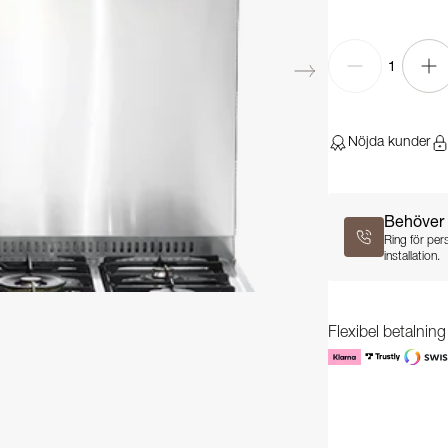
1
Nöjda kunder
Behöver 
Ring för per
installation.
Flexibel betalnin