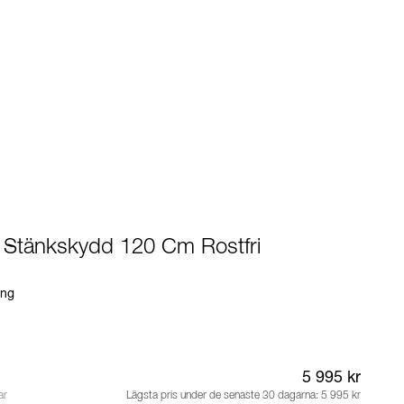
- Stänkskydd 120 Cm Rostfri
ing
5 995 kr
ar
Lägsta pris under de senaste 30 dagarna:
5 995 kr