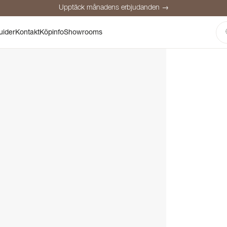
Upptäck månadens erbjudanden →
Säker betalning
Nöjda kunder
Prisgaranti
Personlig rådgivning
uider
Kontakt
Köpinfo
Showrooms
Upptäck månadens erbjudanden →