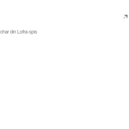
char din Lofra-spis
ta-serie