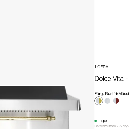
LOFRA
Dolce Vita 
Färg
:
Rostfri/Mäss
I lager
Leverans inom 2-5 dag