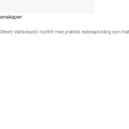
enskaper
Stilrent stänkskydd i rostfritt med praktisk redskapsstång som mat
Klassisk italiensk design med eleganta detaljer från Lofras Dolce Vi
Kan kombineras med övriga vitvaror i samma design
Skyddar väggen mot fett, stänk och smuts
Gör rengöringen snabb och enkel
Slitstarkt material som tål värme och fukt
Skapar ett stilrent och enhetligt uttryck i köket
Lofra – italiensk tillverkning av exklusiva vitvaror sedan 1956
skrivning
oduktspecifikation