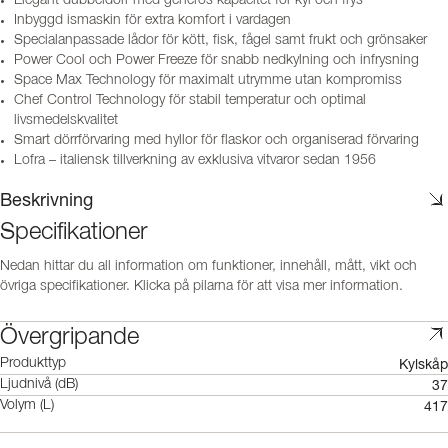
Elegant dubbeldörr med generös kapacitet för kyl och frys
Inbyggd ismaskin för extra komfort i vardagen
Specialanpassade lådor för kött, fisk, fågel samt frukt och grönsaker
Power Cool och Power Freeze för snabb nedkylning och infrysning
Space Max Technology för maximalt utrymme utan kompromiss
Chef Control Technology för stabil temperatur och optimal
livsmedelskvalitet
Smart dörrförvaring med hyllor för flaskor och organiserad förvaring
Lofra – italiensk tillverkning av exklusiva vitvaror sedan 1956
Beskrivning
Specifikationer
Nedan hittar du all information om funktioner, innehåll, mått, vikt och
övriga specifikationer. Klicka på pilarna för att visa mer information.
Övergripande
Kylskåp
Produkttyp
37
Ljudnivå (dB)
417
Volym (L)