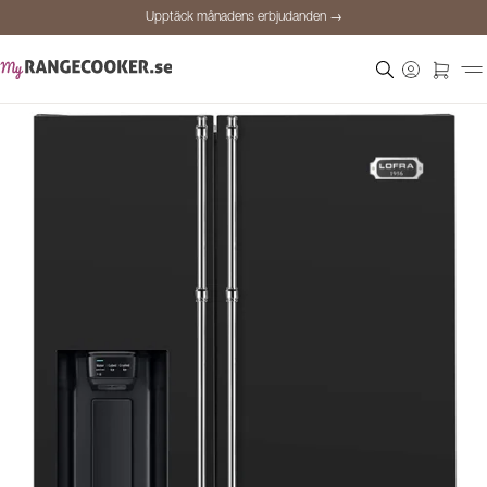
Upptäck månadens erbjudanden →
Säker betalning
Nöjda kunder
Prisgaranti
Personlig rådgivning
Upptäck månadens erbjudanden →