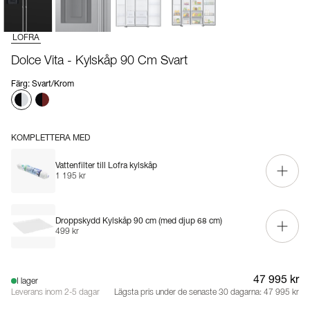
LOFRA
Dolce Vita - Kylskåp 90 Cm Svart
Färg
:
Svart/Krom
KOMPLETTERA MED
Vattenfilter till Lofra kylskåp
1 195 kr
Droppskydd Kylskåp 90 cm (med djup 68 cm)
499 kr
47 995 kr
I lager
Leverans inom 2-5 dagar
Lägsta pris under de senaste 30 dagarna:
47 995 kr