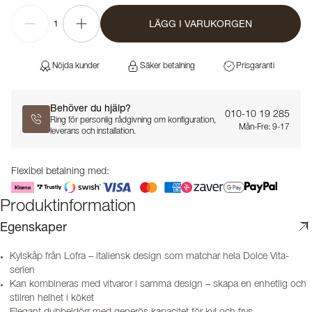
LÄGG I VARUKORGEN
1
Nöjda kunder
Säker betalning
Prisgaranti
Behöver du hjälp?
010-10 19 285
Ring för personlig rådgivning om konfiguration,
Mån-Fre: 9-17
leverans och installation.
Flexibel betalning med:
Produktinformation
Egenskaper
Kylskåp från Lofra – italiensk design som matchar hela Dolce Vita-
serien
Kan kombineras med vitvaror i samma design – skapa en enhetlig och
stilren helhet i köket