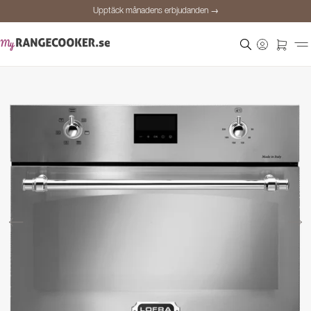
Upptäck månadens erbjudanden →
Säker betalning
Nöjda kunder
Prisgaranti
Personlig rådgivning
Upptäck månadens erbjudanden →