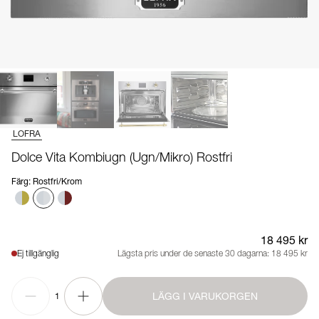
LOFRA
Dolce Vita Kombiugn (Ugn/Mikro) Rostfri
Färg
:
Rostfri/Krom
18 495 kr
Ej tillgänglig
Lägsta pris under de senaste 30 dagarna:
18 495 kr
LÄGG I VARUKORGEN
1