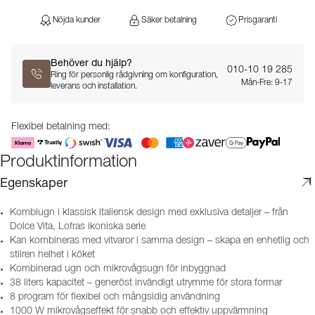
Nöjda kunder
Säker betalning
Prisgaranti
Behöver du hjälp?
010-10 19 285
Ring för personlig rådgivning om konfiguration,
Mån-Fre: 9-17
leverans och installation.
Flexibel betalning med:
Produktinformation
Egenskaper
Kombiugn i klassisk italiensk design med exklusiva detaljer – från
Dolce Vita, Lofras ikoniska serie
Kan kombineras med vitvaror i samma design – skapa en enhetlig och
stilren helhet i köket
Kombinerad ugn och mikrovågsugn för inbyggnad
38 liters kapacitet – generöst invändigt utrymme för stora formar
8 program för flexibel och mångsidig användning
1000 W mikrovågseffekt för snabb och effektiv uppvärmning