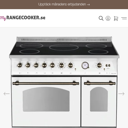
Upptäck månadens erbjudanden →
Säker betalning
Nöjda kunder
Prisgaranti
Personlig rådgivning
Upptäck månadens erbjudanden →