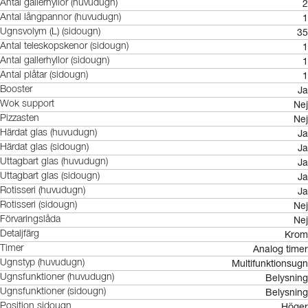
2
Antal gallerhyllor (huvudugn)
1
Antal långpannor (huvudugn)
35
Ugnsvolym (L) (sidougn)
1
Antal teleskopskenor (sidougn)
1
Antal gallerhyllor (sidougn)
1
Antal plåtar (sidougn)
Ja
Booster
Nej
Wok support
Nej
Pizzasten
Ja
Härdat glas (huvudugn)
Ja
Härdat glas (sidougn)
Ja
Uttagbart glas (huvudugn)
Ja
Uttagbart glas (sidougn)
Ja
Rotisseri (huvudugn)
Nej
Rotisseri (sidougn)
Nej
Förvaringslåda
Krom
Detaljfärg
Analog timer
Timer
Multifunktionsugn
Ugnstyp (huvudugn)
Belysning
Ugnsfunktioner (huvudugn)
Belysning
Ugnsfunktioner (sidougn)
Höger
Position sidougn