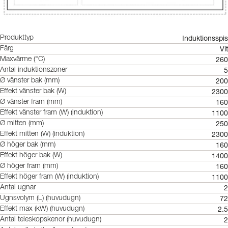
Induktionsspis
Produkttyp
Vit
Färg
260
Maxvärme (°C)
5
Antal induktionszoner
200
Ø vänster bak (mm)
2300
Effekt vänster bak (W)
160
Ø vänster fram (mm)
1100
Effekt vänster fram (W) (induktion)
250
Ø mitten (mm)
2300
Effekt mitten (W) (induktion)
160
Ø höger bak (mm)
1400
Effekt höger bak (W)
160
Ø höger fram (mm)
1100
Effekt höger fram (W) (induktion)
2
Antal ugnar
72
Ugnsvolym (L) (huvudugn)
2.5
Effekt max (kW) (huvudugn)
2
Antal teleskopskenor (huvudugn)