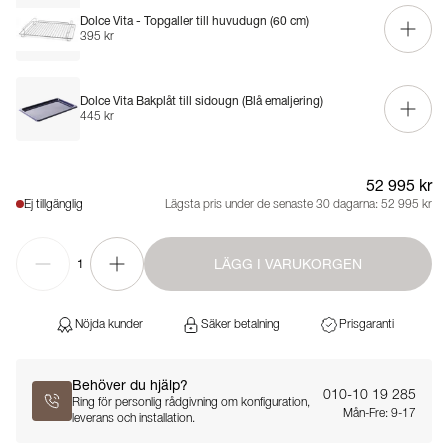
Dolce Vita - Topgaller till huvudugn (60 cm)
395 kr
Dolce Vita Bakplåt till sidougn (Blå emaljering)
445 kr
52 995 kr
Ej tillgänglig
Lägsta pris under de senaste 30 dagarna:
52 995 kr
LÄGG I VARUKORGEN
1
Nöjda kunder
Säker betalning
Prisgaranti
Behöver du hjälp?
010-10 19 285
Ring för personlig rådgivning om konfiguration,
Mån-Fre: 9-17
leverans och installation.