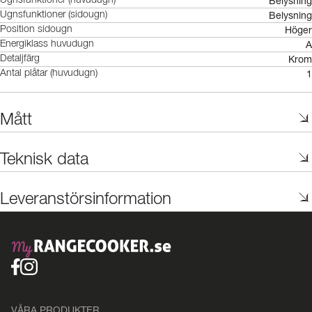
Belysning
Ugnsfunktioner (huvudugn)
Belysning
Ugnsfunktioner (sidougn)
Höger
Position sidougn
A
Energiklass huvudugn
Krom
Detaljfärg
1
Antal plåtar (huvudugn)
Mått
Teknisk data
Leveranstörsinformation
VÅRA PRODUKTER