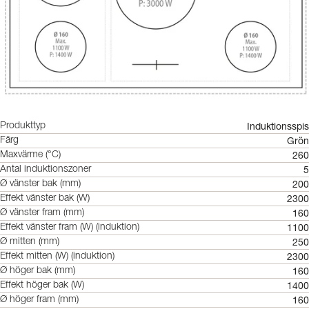
Induktionsspis
Produkttyp
Grön
Färg
260
Maxvärme (°C)
5
Antal induktionszoner
200
Ø vänster bak (mm)
2300
Effekt vänster bak (W)
160
Ø vänster fram (mm)
1100
Effekt vänster fram (W) (induktion)
250
Ø mitten (mm)
2300
Effekt mitten (W) (induktion)
160
Ø höger bak (mm)
1400
Effekt höger bak (W)
160
Ø höger fram (mm)