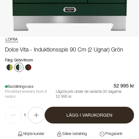
LOFRA
Dolce Vita - Induktionsspis 90 Cm (2 Ugnar) Grön
Färg
:
Grön/Krom
52 995 kr
Beställningsvara
Förväntad leverans inom 8
Lägsta pris under de senaste 30 dagarna:
veckor
52 995 kr
LÄGG I VARUKORGEN
1
Nöjda kunder
Säker betalning
Prisgaranti