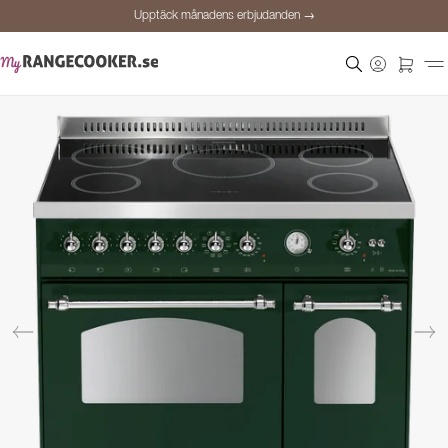
Upptäck månadens erbjudanden →
Säker betalning
Nöjda kunder
Prisgaranti
Personlig rådgivning
Upptäck månadens erbjudanden →