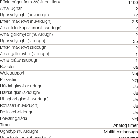
1100
Effekt höger fram (W) (induktion)
2
Antal ugnar
72
Ugnsvolym (L) (huvudugn)
2.5
Effekt max (kW) (huvudugn)
2
Antal teleskopskenor (huvudugn)
2
Antal gallerhyllor (huvudugn)
35
Ugnsvolym (L) (sidougn)
1.2
Effekt max (kW) (sidougn)
1
Antal gallerhyllor (sidougn)
1
Antal plåtar (sidougn)
Ja
Booster
Nej
Wok support
Nej
Pizzasten
Ja
Härdat glas (huvudugn)
Ja
Härdat glas (sidougn)
Ja
Uttagbart glas (huvudugn)
Ja
Rotisseri (huvudugn)
Ja
Rotisseri (sidougn)
Nej
Förvaringslåda
Analog timer
Timer
Multifunktionsugn
Ugnstyp (huvudugn)