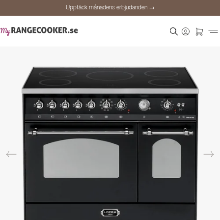
Upptäck månadens erbjudanden →
Säker betalning
Nöjda kunder
Prisgaranti
Personlig rådgivning
Upptäck månadens erbjudanden →