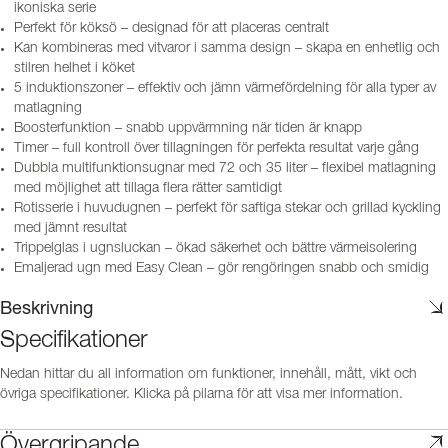
ikoniska serie
Perfekt för köksö – designad för att placeras centralt
Kan kombineras med vitvaror i samma design – skapa en enhetlig och
stilren helhet i köket
5 induktionszoner – effektiv och jämn värmefördelning för alla typer av
matlagning
Boosterfunktion – snabb uppvärmning när tiden är knapp
Timer – full kontroll över tillagningen för perfekta resultat varje gång
Dubbla multifunktionsugnar med 72 och 35 liter – flexibel matlagning
med möjlighet att tillaga flera rätter samtidigt
Rotisserie i huvudugnen – perfekt för saftiga stekar och grillad kyckling
med jämnt resultat
Trippelglas i ugnsluckan – ökad säkerhet och bättre värmeisolering
Emaljerad ugn med Easy Clean – gör rengöringen snabb och smidig
Beskrivning
Specifikationer
Nedan hittar du all information om funktioner, innehåll, mått, vikt och
övriga specifikationer. Klicka på pilarna för att visa mer information.
Övergripande