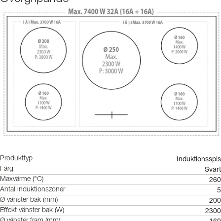
Induktionsspis
Produkttyp
Svart
Färg
260
Maxvärme (°C)
5
Antal induktionszoner
200
Ø vänster bak (mm)
2300
Effekt vänster bak (W)
160
Ø vänster fram (mm)