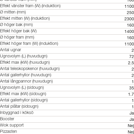
1100
Effekt vänster fram (W) (induktion)
250
Ø mitten (mm)
2300
Effekt mitten (W) (induktion)
160
Ø höger bak (mm)
1400
Effekt höger bak (W)
160
Ø höger fram (mm)
1100
Effekt höger fram (W) (induktion)
2
Antal ugnar
72
Ugnsvolym (L) (huvudugn)
2.5
Effekt max (kW) (huvudugn)
2
Antal teleskopskenor (huvudugn)
2
Antal gallerhyllor (huvudugn)
1
Antal långpannor (huvudugn)
35
Ugnsvolym (L) (sidougn)
1.7
Effekt max (kW) (sidougn)
1
Antal gallerhyllor (sidougn)
1
Antal plåtar (sidougn)
Ja
Inbyggnad i köksö
Ja
Booster
Nej
Wok support
Nej
Pizzasten