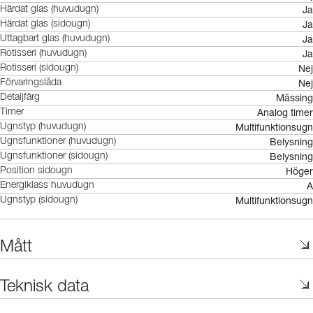
Ja
Härdat glas (huvudugn)
Ja
Härdat glas (sidougn)
Ja
Uttagbart glas (huvudugn)
Ja
Rotisseri (huvudugn)
Nej
Rotisseri (sidougn)
Nej
Förvaringslåda
Mässing
Detaljfärg
Analog timer
Timer
Multifunktionsugn
Ugnstyp (huvudugn)
Belysning
Ugnsfunktioner (huvudugn)
Belysning
Ugnsfunktioner (sidougn)
Höger
Position sidougn
A
Energiklass huvudugn
Multifunktionsugn
Ugnstyp (sidougn)
Mått
Teknisk data