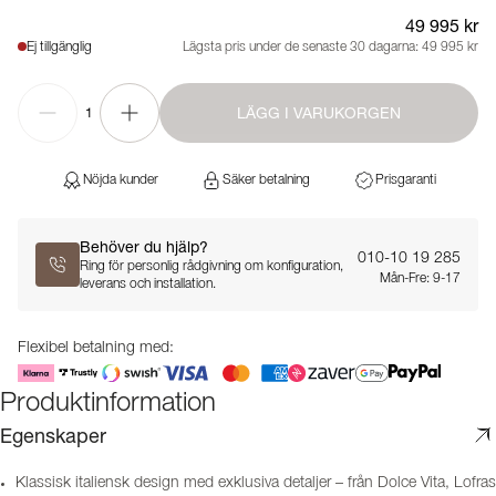
49 995 kr
Ej tillgänglig
Lägsta pris under de senaste 30 dagarna:
49 995 kr
LÄGG I VARUKORGEN
1
Nöjda kunder
Säker betalning
Prisgaranti
Behöver du hjälp?
010-10 19 285
Ring för personlig rådgivning om konfiguration,
Mån-Fre: 9-17
leverans och installation.
Flexibel betalning med:
Produktinformation
Egenskaper
Klassisk italiensk design med exklusiva detaljer – från Dolce Vita, Lofras