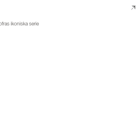
ofras ikoniska serie
h stilren helhet i köket
r av matlagning
g
dag och fest
t resultat
g
ig
vriga specifikationer. Klicka på pilarna för att visa mer information.