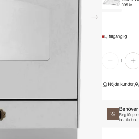
395 kr
Ej tillgänglig
1
Nöjda kunder
Behöver 
Ring för per
installation.