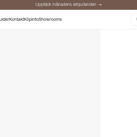
Upptäck månadens erbjudanden →
Säker betalning
Nöjda kunder
Prisgaranti
Personlig rådgivning
uider
Kontakt
Köpinfo
Showrooms
Upptäck månadens erbjudanden →