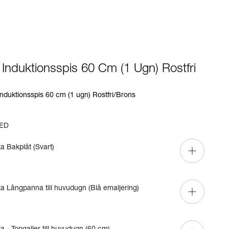
- Induktionsspis 60 Cm (1 Ugn) Rostfri
Induktionsspis 60 cm (1 ugn) Rostfri/Brons
ED
ta Bakplåt (Svart)
ta Långpanna till huvudugn (Blå emaljering)
a - Topgaller till huvudugn (60 cm)