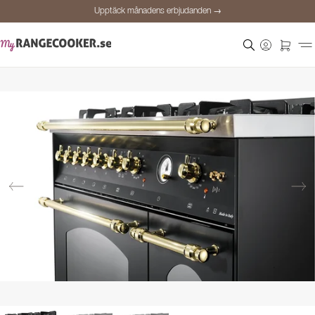
Upptäck månadens erbjudanden →
Säker betalning
Nöjda kunder
Prisgaranti
Personlig rådgivning
Upptäck månadens erbjudanden →