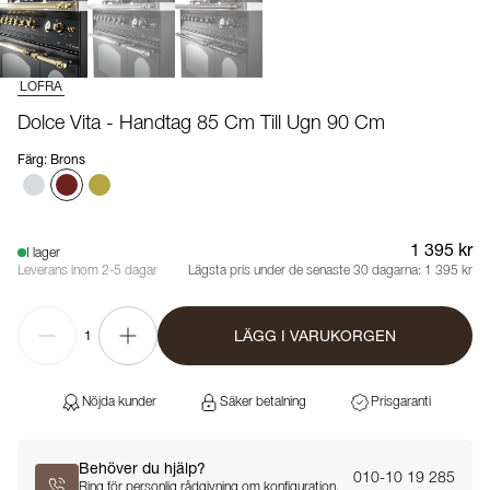
LOFRA
Dolce Vita - Handtag 85 Cm Till Ugn 90 Cm
Färg
:
Brons
1 395 kr
I lager
Leverans inom 2-5 dagar
Lägsta pris under de senaste 30 dagarna:
1 395 kr
LÄGG I VARUKORGEN
1
Nöjda kunder
Säker betalning
Prisgaranti
Behöver du hjälp?
010-10 19 285
Ring för personlig rådgivning om konfiguration,