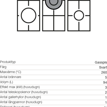
Gasspis
Produkttyp
Svart
Färg
260
Maxvärme (°C)
5
Antal brännare
94
Volym (L)
3
Effekt max (kW) (huvudugn)
2
Antal teleskopskenor (huvudugn)
1
Antal gallerhyllor (huvudugn)
1
Antal långpannor (huvudugn)