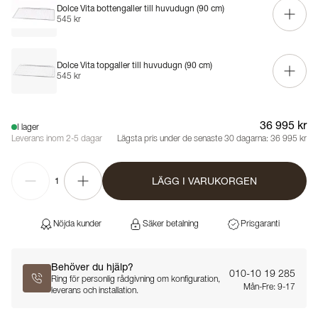
Dolce Vita bottengaller till huvudugn (90 cm)
545 kr
Dolce Vita topgaller till huvudugn (90 cm)
545 kr
36 995 kr
I lager
Leverans inom 2-5 dagar
Lägsta pris under de senaste 30 dagarna:
36 995 kr
LÄGG I VARUKORGEN
1
Nöjda kunder
Säker betalning
Prisgaranti
Behöver du hjälp?
010-10 19 285
Ring för personlig rådgivning om konfiguration,
Mån-Fre: 9-17
leverans och installation.