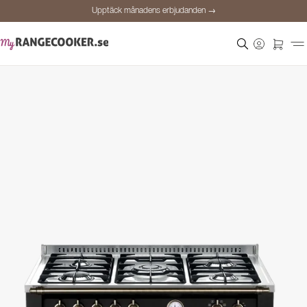
Upptäck månadens erbjudanden →
Säker betalning
Nöjda kunder
Prisgaranti
Personlig rådgivning
Upptäck månadens erbjudanden →