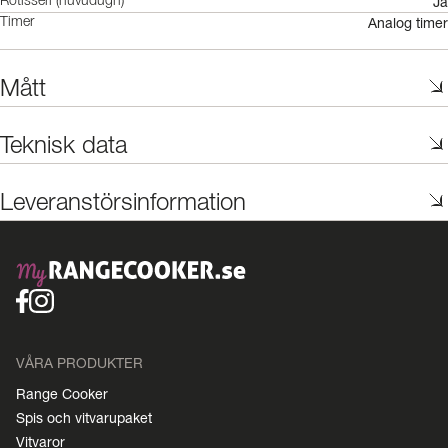
Ja
Rotisseri (huvudugn)
Analog timer
Timer
Mått
Teknisk data
Leveranstörsinformation
VÅRA PRODUKTER
Range Cooker
Spis och vitvarupaket
Vitvaror