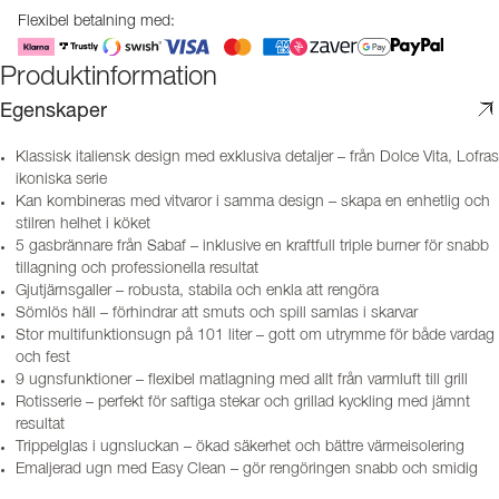
Flexibel betalning med:
Produktinformation
Egenskaper
Klassisk italiensk design med exklusiva detaljer – från Dolce Vita, Lofras
ikoniska serie
Kan kombineras med vitvaror i samma design – skapa en enhetlig och
stilren helhet i köket
5 gasbrännare från Sabaf – inklusive en kraftfull triple burner för snabb
tillagning och professionella resultat
Gjutjärnsgaller – robusta, stabila och enkla att rengöra
Sömlös häll – förhindrar att smuts och spill samlas i skarvar
Stor multifunktionsugn på 101 liter – gott om utrymme för både vardag
och fest
9 ugnsfunktioner – flexibel matlagning med allt från varmluft till grill
Rotisserie – perfekt för saftiga stekar och grillad kyckling med jämnt
resultat
Trippelglas i ugnsluckan – ökad säkerhet och bättre värmeisolering
Emaljerad ugn med Easy Clean – gör rengöringen snabb och smidig