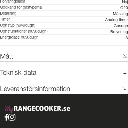
Nej
Förvaringslåda
G20
Godkänd för gastyperna
Mässing
Detaljfärg
Analog timer
Timer
Gasugn
Ugnstyp (huvudugn)
Belysning
Ugnsfunktioner (huvudugn)
A
Energiklass huvudugn
Mått
Teknisk data
Leveranstörsinformation