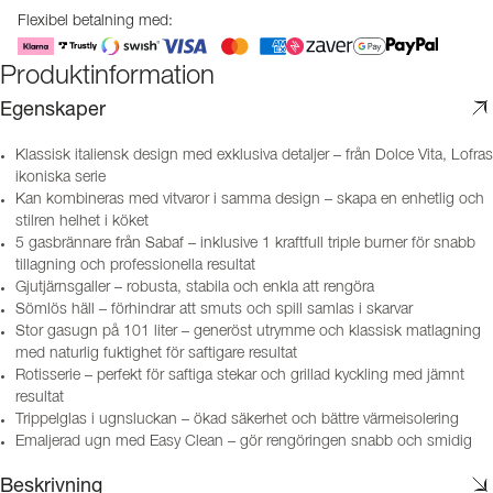
Flexibel betalning med:
Produktinformation
Egenskaper
Klassisk italiensk design med exklusiva detaljer – från Dolce Vita, Lofras
ikoniska serie
Kan kombineras med vitvaror i samma design – skapa en enhetlig och
stilren helhet i köket
5 gasbrännare från Sabaf – inklusive 1 kraftfull triple burner för snabb
tillagning och professionella resultat
Gjutjärnsgaller – robusta, stabila och enkla att rengöra
Sömlös häll – förhindrar att smuts och spill samlas i skarvar
Stor gasugn på 101 liter – generöst utrymme och klassisk matlagning
med naturlig fuktighet för saftigare resultat
Rotisserie – perfekt för saftiga stekar och grillad kyckling med jämnt
resultat
Trippelglas i ugnsluckan – ökad säkerhet och bättre värmeisolering
Emaljerad ugn med Easy Clean – gör rengöringen snabb och smidig
Beskrivning