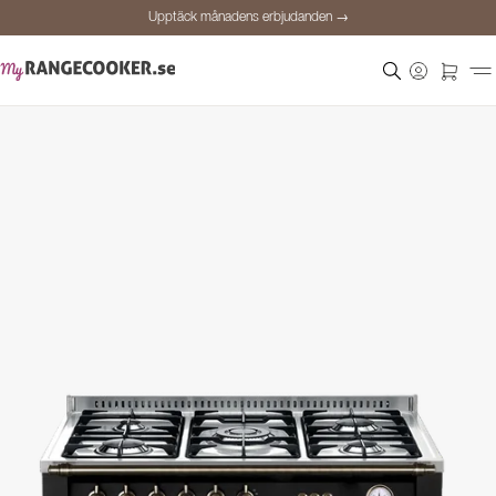
Upptäck månadens erbjudanden →
Säker betalning
Nöjda kunder
Prisgaranti
Personlig rådgivning
Upptäck månadens erbjudanden →