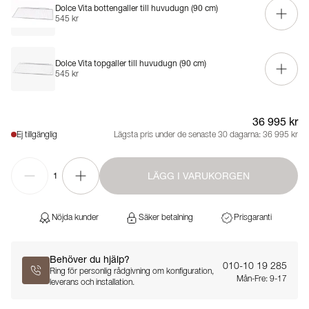
Dolce Vita bottengaller till huvudugn (90 cm)
545 kr
Dolce Vita topgaller till huvudugn (90 cm)
545 kr
36 995 kr
Ej tillgänglig
Lägsta pris under de senaste 30 dagarna:
36 995 kr
LÄGG I VARUKORGEN
1
Nöjda kunder
Säker betalning
Prisgaranti
Behöver du hjälp?
010-10 19 285
Ring för personlig rådgivning om konfiguration,
Mån-Fre: 9-17
leverans och installation.